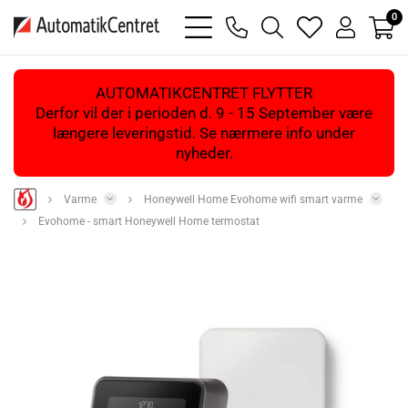
0
bars
phone
magnifying
heart
user
light
light
glass
light
light
light
AUTOMATIKCENTRET FLYTTER
Derfor vil der i perioden d. 9 - 15 September være
længere leveringstid. Se nærmere info under
nyheder.
Varme
Honeywell Home Evohome wifi smart varme
Evohome - smart Honeywell Home termostat