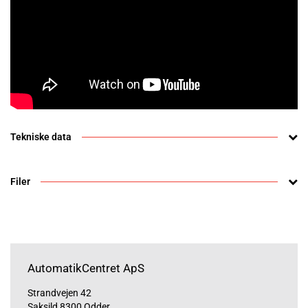
Tekniske data
Filer
AutomatikCentret ApS
Strandvejen 42
Saksild 8300 Odder