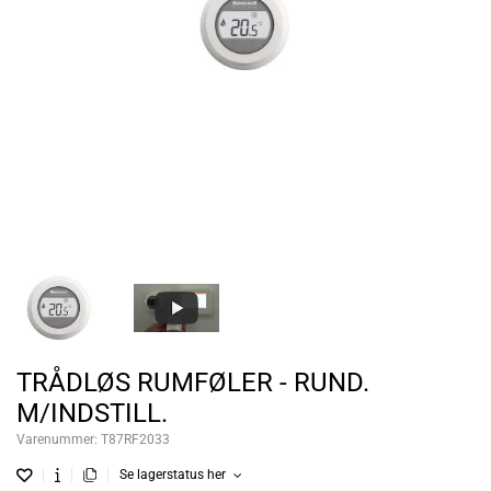
TRÅDLØS RUMFØLER - RUND.
M/INDSTILL.
Varenummer:
T87RF2033
Se lagerstatus her