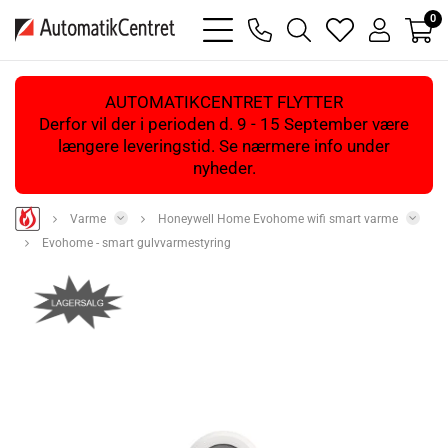
0
bars
phone
magnifying
heart
user
light
light
glass
light
light
light
AUTOMATIKCENTRET FLYTTER
Derfor vil der i perioden d. 9 - 15 September være
længere leveringstid. Se nærmere info under
nyheder.
Varme
Honeywell Home Evohome wifi smart varme
Evohome - smart gulvvarmestyring