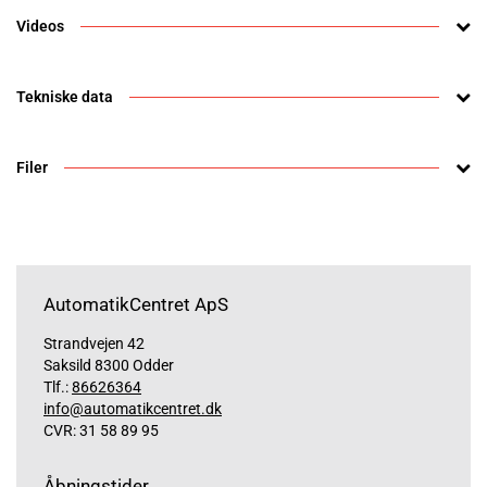
Videos
Tekniske data
Filer
AutomatikCentret ApS
Strandvejen 42
Saksild 8300 Odder
Tlf.:
86626364
info@automatikcentret.dk
CVR: 31 58 89 95
Åbningstider