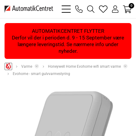
0
bars
phone
magnifying
heart
user
light
light
glass
light
light
light
AUTOMATIKCENTRET FLYTTER
Derfor vil der i perioden d. 9 - 15 September være
længere leveringstid. Se nærmere info under
nyheder.
Varme
Honeywell Home Evohome wifi smart varme
Evohome - smart gulvvarmestyring