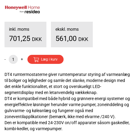
inkl. moms
ekskl. moms
701,25
561,00
DKK
DKK
-
+
Læg i kurv
DT4 rumtermostaterne giver rumtemperatur styring af varmeanlæg
til boliger og lejligheder og samle det slanke, moderne design med
det enkle funktionalitet, et stort og overskueligt LED-
segmentdisplay med en letanvendelig vækkeknap.
DT4 er kompatibel med både hybrid og grønnere energi systemer og
energieffektive løsninger herunder varme pumper, zoneinddeling og
gulvvarme- og køleanlæg og fungerer også med
zoneventilapplikationer (bemærk, ikke med elvarme /240 V).
Den er kompatible med 24-230V on/off apparater såsom gaskedler,
kombi-kedler, og varmepumper.