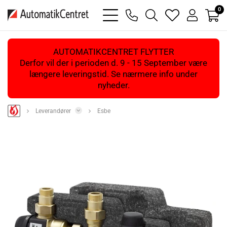
0
bars
phone
magnifying
heart
user
light
light
glass
light
light
light
AUTOMATIKCENTRET FLYTTER
Derfor vil der i perioden d. 9 - 15 September være
længere leveringstid. Se nærmere info under
nyheder.
Leverandører
Esbe