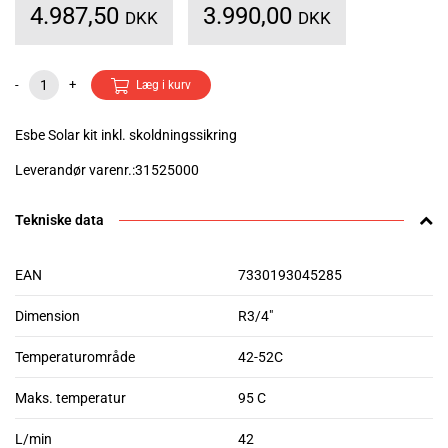
4.987,50
3.990,00
DKK
DKK
-
+
Læg i kurv
Esbe Solar kit inkl. skoldningssikring
Leverandør varenr.:31525000
Tekniske data
EAN
7330193045285
Dimension
R3/4"
Temperaturområde
42-52C
Maks. temperatur
95 C
L/min
42