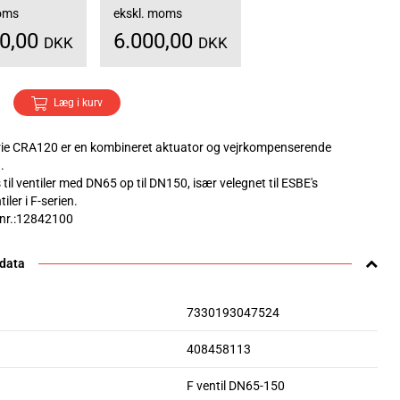
moms
ekskl. moms
00,00
6.000,00
DKK
DKK
Læg i kurv
ie CRA120 er en kombineret aktuator og vejrkompenserende
.
til ventiler med DN65 op til DN150, især velegnet til ESBE's
iler i F-serien.
enr.:12842100
 data
7330193047524
408458113
F ventil DN65-150