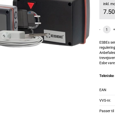
inkl. 
7.5
-
+
ESBEs ser
regulering
Anbefales 
trevejsvent
Esbe var
Tekniske
EAN
VVS-nr.
Passer til