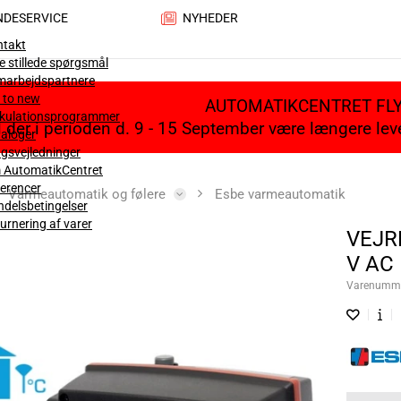
NDESERVICE
NYHEDER
ntakt
e stillede spørgsmål
marbejdspartnere
 to new
AUTOMATIKCENTRET FL
lkulationsprogrammer
il der i perioden d. 9 - 15 September være længere le
aloger
gsvejledninger
 AutomatikCentret
erencer
Varmeautomatik og følere
Esbe varmeautomatik
delsbetingelser
urnering af varer
VEJR
V AC
Varenumm