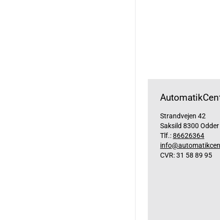
AutomatikCent
Strandvejen 42
Saksild 8300 Odder
Tlf.:
86626364
info@automatikcen
CVR: 31 58 89 95