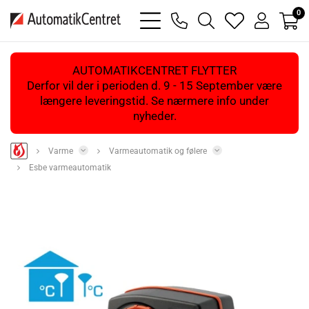
0
bars
phone
magnifying
heart
user
light
light
glass
light
light
light
AUTOMATIKCENTRET FLYTTER
Derfor vil der i perioden d. 9 - 15 September være
længere leveringstid. Se nærmere info under
nyheder.
Varme
Varmeautomatik og følere
Esbe varmeautomatik