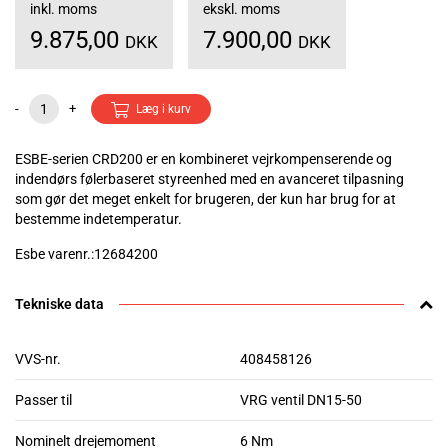
inkl. moms
ekskl. moms
9.875,00
7.900,00
DKK
DKK
-
+
Læg i kurv
ESBE-serien CRD200 er en kombineret vejrkompenserende og
indendørs følerbaseret styreenhed med en avanceret tilpasning
som gør det meget enkelt for brugeren, der kun har brug for at
bestemme indetemperatur.
Esbe varenr.:12684200
Tekniske data
VVS-nr.
408458126
Passer til
VRG ventil DN15-50
Nominelt drejemoment
6 Nm