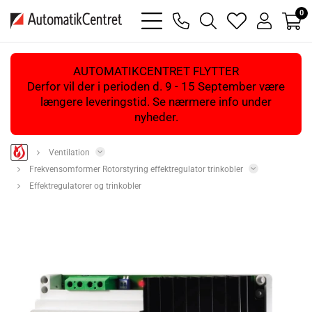
0
bars
phone
magnifying
heart
user
light
light
glass
light
light
light
AUTOMATIKCENTRET FLYTTER
Derfor vil der i perioden d. 9 - 15 September være
længere leveringstid. Se nærmere info under
nyheder.
Ventilation
Frekvensomformer Rotorstyring effektregulator trinkobler
Effektregulatorer og trinkobler