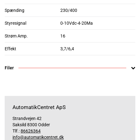
Spænding
230/400
Styresignal
0-10Vdc-4-20Ma
Strøm Amp.
16
Effekt
3,7/6,4
Filer
AutomatikCentret ApS
Strandvejen 42
Saksild 8300 Odder
Tlf.:
86626364
info@automatikcentret.dk