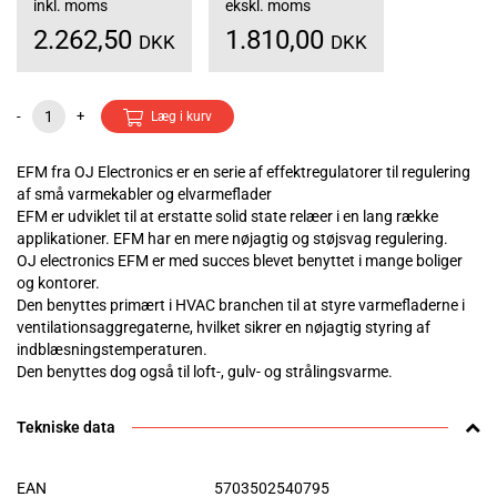
inkl. moms
ekskl. moms
2.262,50
1.810,00
DKK
DKK
-
+
Læg i kurv
EFM fra OJ Electronics er en serie af effektregulatorer til regulering
af små varmekabler og elvarmeflader
EFM er udviklet til at erstatte solid state relæer i en lang række
applikationer. EFM har en mere nøjagtig og støjsvag regulering.
OJ electronics EFM er med succes blevet benyttet i mange boliger
og kontorer.
Den benyttes primært i HVAC branchen til at styre varmefladerne i
ventilationsaggregaterne, hvilket sikrer en nøjagtig styring af
indblæsningstemperaturen.
Den benyttes dog også til loft-, gulv- og strålingsvarme.
Tekniske data
EAN
5703502540795