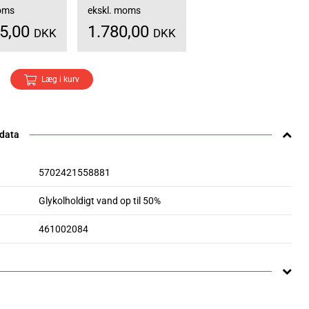
moms
ekskl. moms
25,00
1.780,00
DKK
DKK
Læg i kurv
 data
5702421558881
Glykolholdigt vand op til 50%
461002084