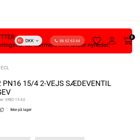
YTTER
0
heart
user
DKK
Kr.
86 62 63 64
veringstid. Se nærmere info under nyheder.
light
light
k ECL
2 PN16 15/4 2-VEJS SÆDEVENTIL
GEV
er:
VRB2-15-4,0
Ikke på lager