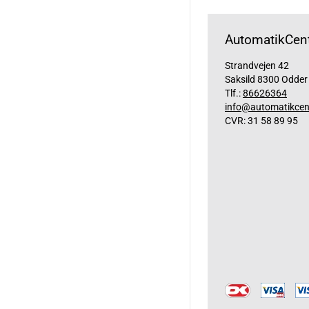
AutomatikCent
Strandvejen 42
Saksild 8300 Odder
Tlf.:
86626364
info@automatikcen
CVR: 31 58 89 95