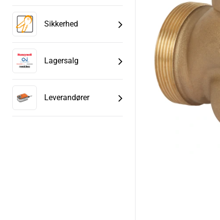
Sikkerhed
Lagersalg
Leverandører