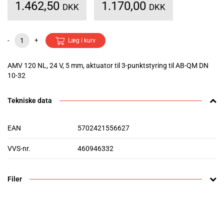
1.462,50
1.170,00
DKK
DKK
-
+
Læg i kurv
AMV 120 NL, 24 V, 5 mm, aktuator til 3-punktstyring til AB-QM DN
10-32
Tekniske data
EAN
5702421556627
VVS-nr.
460946332
Filer