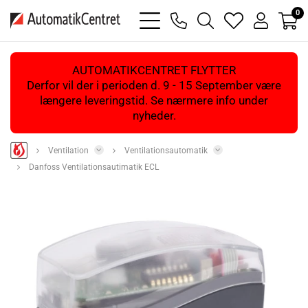
0
bars
phone
magnifying
heart
user
light
light
glass
light
light
light
AUTOMATIKCENTRET FLYTTER
Derfor vil der i perioden d. 9 - 15 September være
længere leveringstid. Se nærmere info under
nyheder.
Ventilation
Ventilationsautomatik
Danfoss Ventilationsautimatik ECL