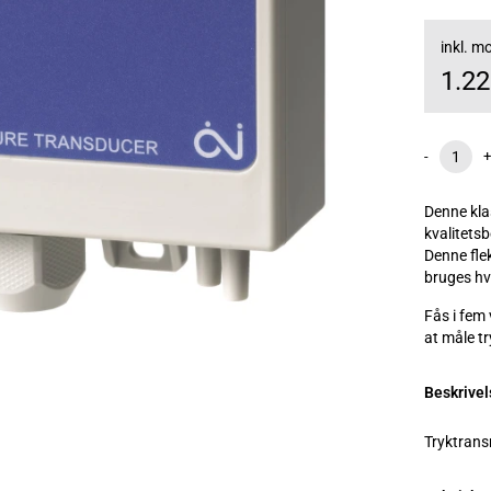
inkl. 
1.2
-
+
Denne klas
kvalitetsb
Denne fle
bruges hv
Fås i fem 
at måle tr
Beskrivel
Tryktrans