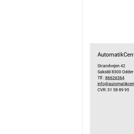
AutomatikCent
Strandvejen 42
Saksild 8300 Odder
Tlf.:
86626364
info@automatikcen
CVR: 31 58 89 95