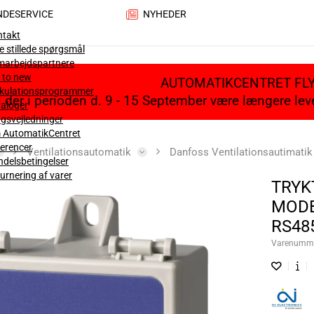
NDESERVICE
NYHEDER
ntakt
e stillede spørgsmål
marbejdspartnere
 to new
AUTOMATIKCENTRET FL
lkulationsprogrammer
il der i perioden d. 9 - 15 September være længere le
aloger
gsvejledninger
 AutomatikCentret
erencer
Ventilationsautomatik
Danfoss Ventilationsautimati
delsbetingelser
urnering af varer
TRYK
MODB
RS48
Varenumm