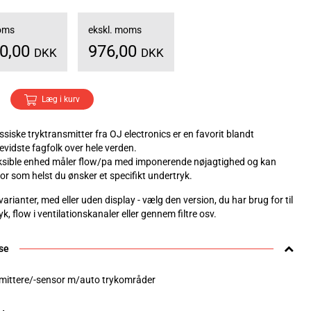
moms
ekskl. moms
20,00
976,00
DKK
DKK
Læg i kurv
siske tryktransmitter fra OJ electronics er en favorit blandt
evidste fagfolk over hele verden.
ksible enhed måler flow/pa med imponerende nøjagtighed og kan
or som helst du ønsker et specifikt undertryk.
varianter, med eller uden display - vælg den version, du har brug for til
yk, flow i ventilationskanaler eller gennem filtre osv.
se
mittere/-sensor m/auto trykområder