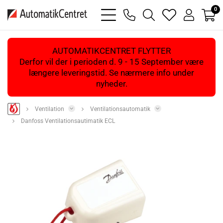
0
bars
phone
magnifying
heart
user
light
light
glass
light
light
light
AUTOMATIKCENTRET FLYTTER
Derfor vil der i perioden d. 9 - 15 September være
længere leveringstid. Se nærmere info under
nyheder.
Ventilation
Ventilationsautomatik
Danfoss Ventilationsautimatik ECL