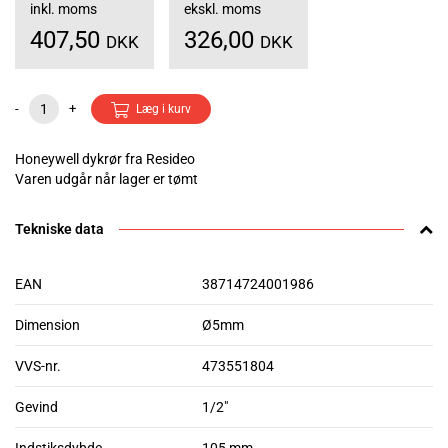
inkl. moms
ekskl. moms
407,50
326,00
DKK
DKK
-
+
Læg i kurv
Honeywell dykrør fra Resideo
Varen udgår når lager er tømt
Tekniske data
EAN
38714724001986
Dimension
Ø5mm
VVS-nr.
473551804
Gevind
1/2"