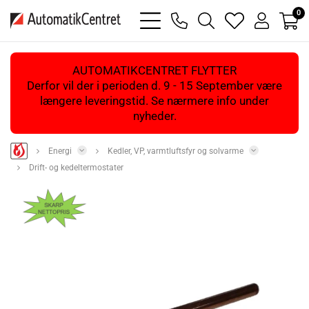
0
bars
phone
magnifying
heart
user
light
light
glass
light
light
light
AUTOMATIKCENTRET FLYTTER
Derfor vil der i perioden d. 9 - 15 September være
længere leveringstid. Se nærmere info under
nyheder.
Energi
Kedler, VP, varmtluftsfyr og solvarme
Drift- og kedeltermostater