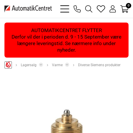
0
bars
phone
magnifying
heart
user
light
light
glass
light
light
light
AUTOMATIKCENTRET FLYTTER
Derfor vil der i perioden d. 9 - 15 September være
længere leveringstid. Se nærmere info under
nyheder.
Lagersalg
Varme
Diverse Siemens produkter