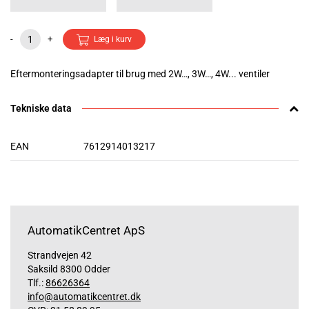
-
+
Læg i kurv
Eftermonteringsadapter til brug med 2W…, 3W…, 4W... ventiler
Tekniske data
EAN
7612914013217
AutomatikCentret ApS
Strandvejen 42
Saksild 8300 Odder
Tlf.:
86626364
info@automatikcentret.dk