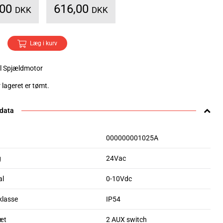
,00
616,00
DKK
DKK
Læg i kurv
l Spjældmotor
 lageret er tømt.
 data
000000001025A
g
24Vac
al
0-10Vdc
klasse
IP54
æt
2 AUX switch