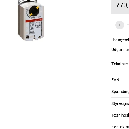
770
-
+
Honeywel
Udgår når
Tekniske
EAN
Spændin
Styresign
Tætnings
Kontakts