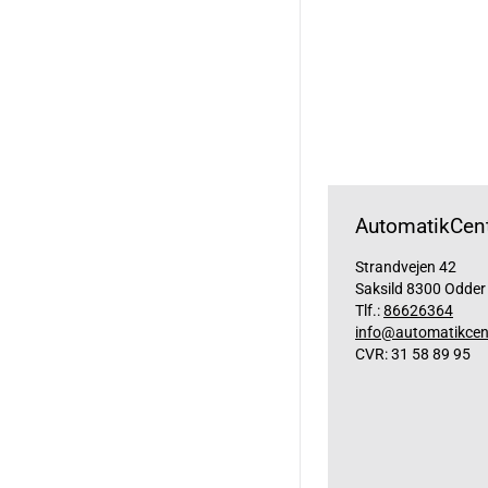
AutomatikCent
Strandvejen 42
Saksild 8300 Odder
Tlf.:
86626364
info@automatikcen
CVR: 31 58 89 95