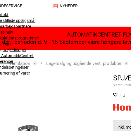
NDESERVICE
NYHEDER
ntakt
e stillede spørgsmål
marbejdspartnere
 to new
AUTOMATIKCENTRET FL
lkulationsprogrammer
il der i perioden d. 9 - 15 September være længere le
aloger
gsvejledninger
 AutomatikCentret
erencer
Ventilation
Lagersalg og udgående vent. produkter
delsbetingelser
urnering af varer
SPJÆ
Varenumm
inkl. 