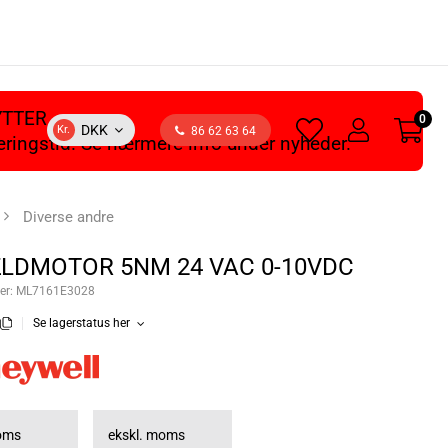
YTTER
0
heart
user
DKK
Kr.
86 62 63 64
veringstid. Se nærmere info under nyheder.
light
light
Diverse andre
LDMOTOR 5NM 24 VAC 0-10VDC
er:
ML7161E3028
Se lagerstatus her
moms
ekskl. moms