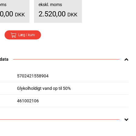
moms
ekskl. moms
50,00
2.520,00
DKK
DKK
Læg i kurv
 data
5702421558904
Glykolholdigt vand op til 50%
461002106