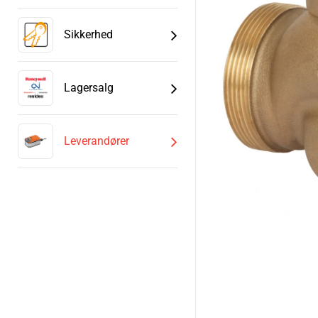
Sikkerhed
Lagersalg
Leverandører