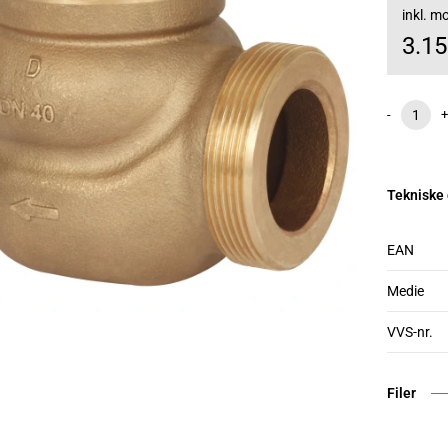
inkl. 
3.1
-
+
Tekniske
EAN
Medie
VVS-nr.
Filer