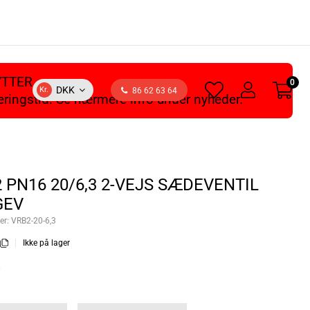
YTTER
0
heart
user
DKK
Kr.
86 62 63 64
veringstid. Se nærmere info under nyheder.
light
light
2 PN16 20/6,3 2-VEJS SÆDEVENTIL
GEV
er:
VRB2-20-6,3
Ikke på lager