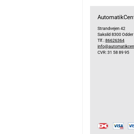
AutomatikCent
Strandvejen 42
Saksild 8300 Odder
Tlf.:
86626364
info@automatikcen
CVR: 31 58 89 95