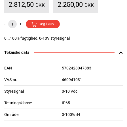
2.812,50
2.250,00
DKK
DKK
-
+
Læg i kurv
0...100% fugtighed, 0-10V styresignal
Tekniske data
EAN
5702428047883
VVS-nr.
460941031
Styresignal
0-10 Vdc
Tætningsklasse
IP65
Område
0-100% rH