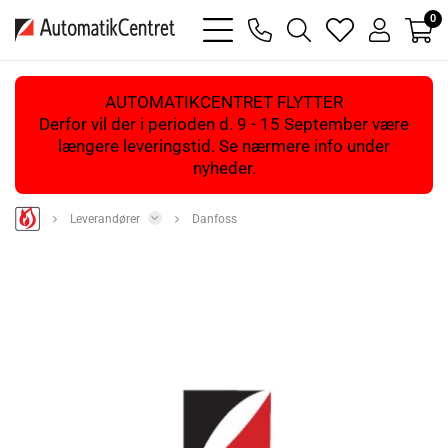
0
bars
phone
magnifying
heart
user
light
light
glass
light
light
light
AUTOMATIKCENTRET FLYTTER
Derfor vil der i perioden d. 9 - 15 September være
længere leveringstid. Se nærmere info under
nyheder.
Leverandører
Danfoss