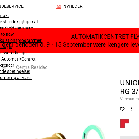
NDESERVICE
NYHEDER
ntakt
e stillede spørgsmål
marbejdspartnere
 to new
AUTOMATIKCENTRET FL
lkulationsprogrammer
il der i perioden d. 9 - 15 September være længere le
aloger
gsvejledninger
 AutomatikCentret
erencer
Centra Resideo
delsbetingelser
urnering af varer
UNIO
RG 3/
Varenumm