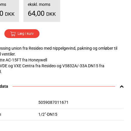
moms
ekskl. moms
00
64,00
DKK
DKK
Læg i kurv
ssing union fra Resideo med nippelgevind, pakning og omløber til
ventiler.
tte AC-15FT fra Honeywell
l VDE og VXE Centra fra Resideo og V5832A/-33A DN15 fra
l.
 data
5059087011671
n
1/2"-DN15