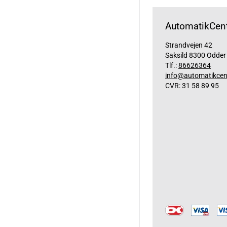
AutomatikCent
Strandvejen 42
Saksild 8300 Odder
Tlf.:
86626364
info@automatikcen
CVR: 31 58 89 95