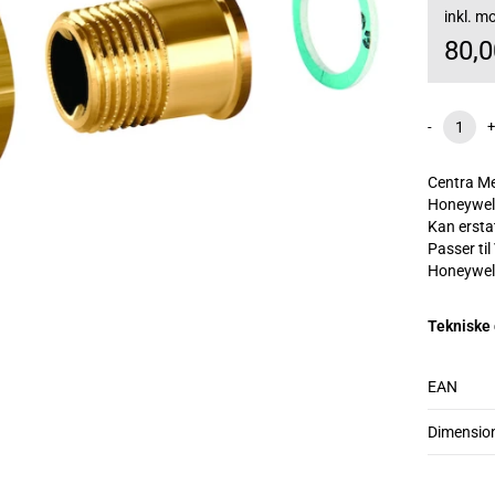
inkl. 
80,
-
+
Centra Me
Honeywell 
Kan ersta
Passer ti
Honeywel
Tekniske
EAN
Dimensio