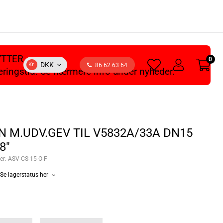
YTTER
0
heart
user
DKK
Kr.
86 62 63 64
veringstid. Se nærmere info under nyheder.
light
light
N M.UDV.GEV TIL V5832A/33A DN15
8"
er:
ASV-CS-15-O-F
Se lagerstatus her