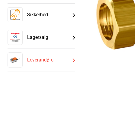
Sikkerhed
Lagersalg
Leverandører