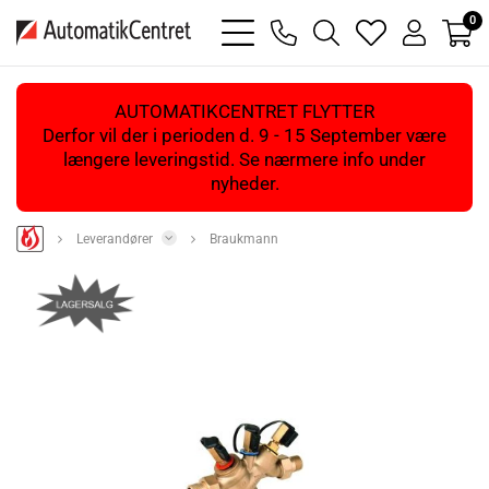
0
bars
phone
magnifying
heart
user
light
light
glass
light
light
light
AUTOMATIKCENTRET FLYTTER
Derfor vil der i perioden d. 9 - 15 September være
længere leveringstid. Se nærmere info under
nyheder.
Leverandører
Braukmann