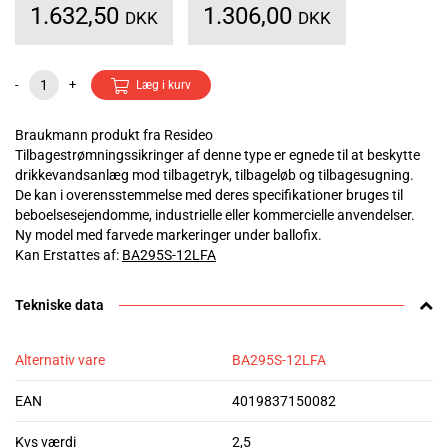
1.632,50
1.306,00
DKK
DKK
-
+
Læg i kurv
Braukmann produkt fra Resideo
Tilbagestrømningssikringer af denne type er egnede til at beskytte
drikkevandsanlæg mod tilbagetryk, tilbageløb og tilbagesugning.
De kan i overensstemmelse med deres specifikationer bruges til
beboelsesejendomme, industrielle eller kommercielle anvendelser.
Ny model med farvede markeringer under ballofix.
Kan Erstattes af:
BA295S-12LFA
Tekniske data
Alternativ vare
BA295S-12LFA
EAN
4019837150082
Kvs værdi
2,5