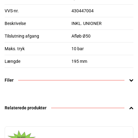
VVS-nr.
430447004
Beskrivelse
INKL. UNIONER
Tilslutning afgang
Afløb Ø50
Maks. tryk
10 bar
Længde
195 mm
Filer
Relaterede produkter