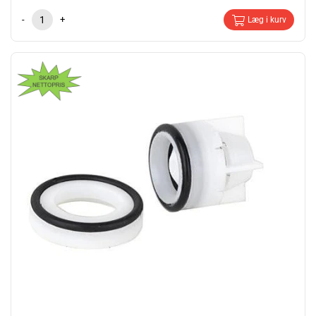
-
+
Læg i kurv