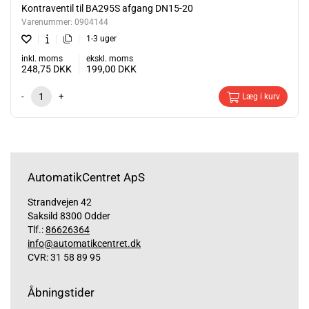
Kontraventil til BA295S afgang DN15-20
Varenummer:
0904144
1-3 uger
inkl. moms
ekskl. moms
248,75
DKK
199,00
DKK
-
+
Læg i kurv
AutomatikCentret ApS
Strandvejen 42
Saksild 8300 Odder
Tlf.:
86626364
info@automatikcentret.dk
CVR: 31 58 89 95
Åbningstider