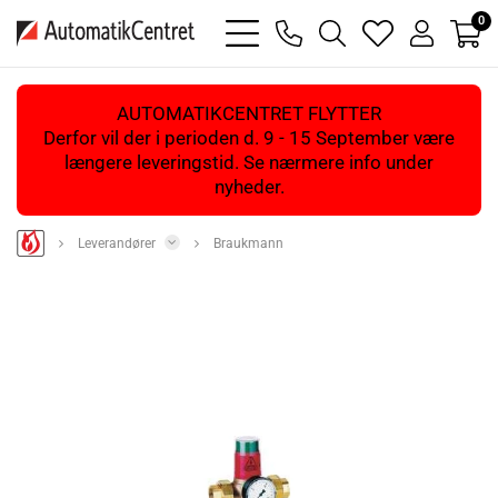
0
bars
phone
magnifying
heart
user
light
light
glass
light
light
light
AUTOMATIKCENTRET FLYTTER
Derfor vil der i perioden d. 9 - 15 September være
længere leveringstid. Se nærmere info under
nyheder.
Leverandører
Braukmann