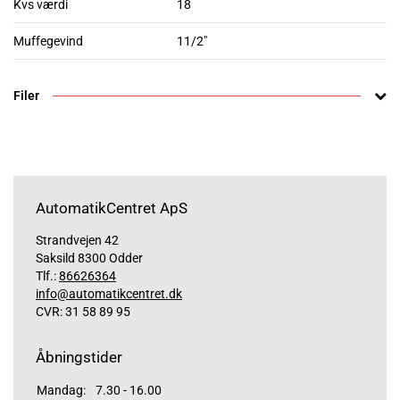
Kvs værdi
18
Muffegevind
11/2"
Filer
AutomatikCentret ApS
Strandvejen 42
Saksild 8300 Odder
Tlf.:
86626364
info@automatikcentret.dk
CVR: 31 58 89 95
Åbningstider
Mandag:
7.30 - 16.00