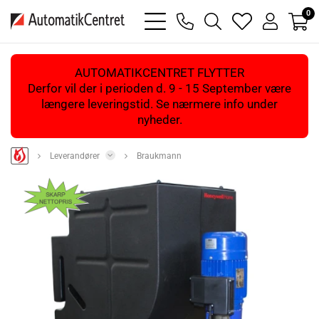
0
bars
phone
magnifying
heart
user
light
light
glass
light
light
light
AUTOMATIKCENTRET FLYTTER
Derfor vil der i perioden d. 9 - 15 September være
længere leveringstid. Se nærmere info under
nyheder.
Leverandører
Braukmann