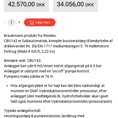
42.570,00
34.056,00
DKK
DKK
-
+
Læg i kurv
Braukmann produkt fra Resideo
CBU142 er fuldautomatisk, komplet boosteranlæg til beskyttelse af
drikkevandet iht. DS/EN-1717 mediumkategori 5. Til mellemstore
forbrug (Maks 8 m3/h, 2,22 l/s)
Bemærk vedr. CBU142:
Anlægget kan yde 6 m3/timen ved et afgangstryk på 6.0 bar
Anlægget er udstyret med en "on/off" pumpe kontrol.
Pumpens maks ydelse er 76 m
Hvis afgangstrykket er for højt kan det blive nødvendigt at
montere en D06F trykreduktionsventil eller pressostat, efter
anlægget (den medfølgende 8L hydroforbeholder skal i givet
fald også monteres efter trykreduktionsventilen/pressostaten)
Typiske anlægsformål:
rensningsanlæg & pumpestationer, landbrug med