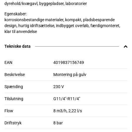
dyrehold/kvægavl, byggepladser, laboratorier
Egenskaber:
korrosionsbestandige materialer, kompakt, pladsbesparende
design, hurtig idriftsættelse, indbygget overløb, færdigmonteret,
klar til anvendelse
Tekniske data
EAN
4019837156749
Beskrivelse
Montering på gulv
Spænding
230 V
Tilslutning
G11/4"-R11/4"
Flow
8 m3/h, 2,22 l/s
Driftstryk
8 bar