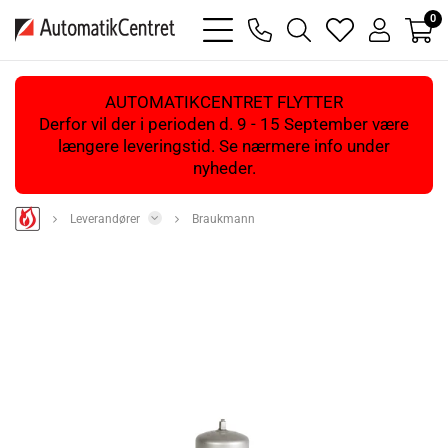
0
bars
phone
magnifying
heart
user
light
light
glass
light
light
light
AUTOMATIKCENTRET FLYTTER
Derfor vil der i perioden d. 9 - 15 September være
længere leveringstid. Se nærmere info under
nyheder.
Leverandører
Braukmann