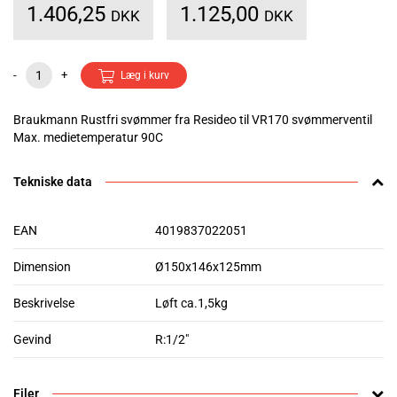
1.406,25
1.125,00
DKK
DKK
-
+
Læg i kurv
Braukmann Rustfri svømmer fra Resideo til VR170 svømmerventil
Max. medietemperatur 90C
Tekniske data
EAN
4019837022051
Dimension
Ø150x146x125mm
Beskrivelse
Løft ca.1,5kg
Gevind
R:1/2"
Filer