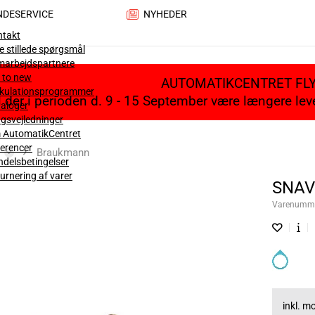
NDESERVICE
NYHEDER
ntakt
e stillede spørgsmål
marbejdspartnere
 to new
AUTOMATIKCENTRET FL
lkulationsprogrammer
il der i perioden d. 9 - 15 September være længere le
aloger
gsvejledninger
 AutomatikCentret
erencer
Braukmann
delsbetingelser
urnering af varer
SNAV
Varenumm
inkl. 