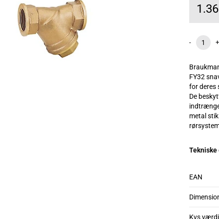
1.3
-
+
Braukman
FY32 snav
for deres 
De beskyt
indtrænge
metal stik
rørsystem
Tekniske
EAN
Dimensio
Kvs værdi