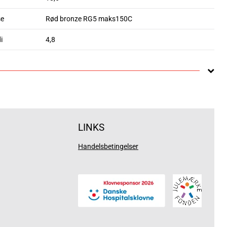
se
Rød bronze RG5 maks150C
i
4,8
LINKS
Handelsbetingelser