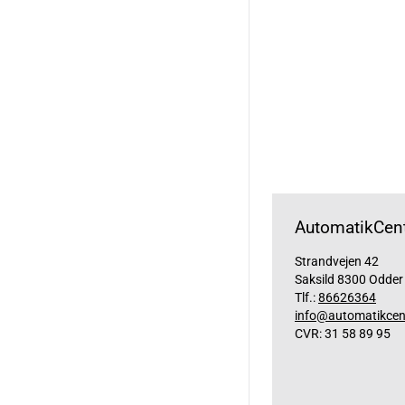
AutomatikCent
Strandvejen 42
Saksild 8300 Odder
Tlf.:
86626364
info@automatikcen
CVR: 31 58 89 95