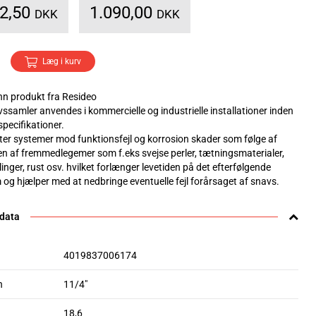
62,50
1.090,00
DKK
DKK
Læg i kurv
n produkt fra Resideo
ssamler anvendes i kommercielle og industrielle installationer inden
specifikationer.
ter systemer mod funktionsfejl og korrosion skader som følge af
n af fremmedlegemer som f.eks svejse perler, tætningsmaterialer,
linger, rust osv. hvilket forlænger levetiden på det efterfølgende
 og hjælper med at nedbringe eventuelle fejl forårsaget af snavs.
 data
4019837006174
n
11/4"
18,6