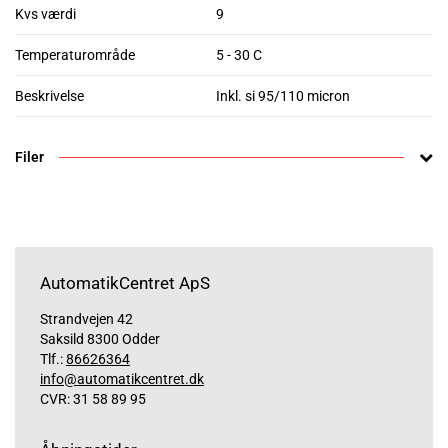
Kvs værdi
9
Temperaturområde
5 - 30 C
Beskrivelse
Inkl. si 95/110 micron
Filer
AutomatikCentret ApS
Strandvejen 42
Saksild 8300 Odder
Tlf.:
86626364
info@automatikcentret.dk
CVR: 31 58 89 95