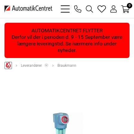
0
bars
phone
magnifying
heart
user
light
light
glass
light
light
light
AUTOMATIKCENTRET FLYTTER
Derfor vil der i perioden d. 9 - 15 September være
længere leveringstid. Se nærmere info under
nyheder.
Leverandører
Braukmann