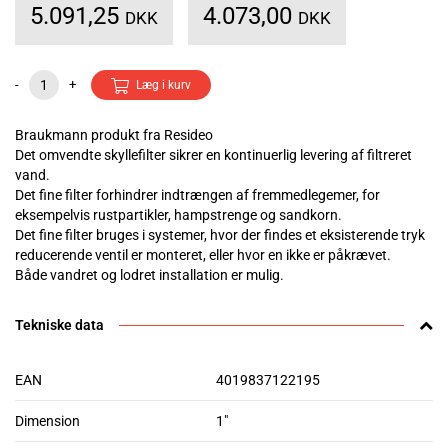
5.091,25
4.073,00
DKK
DKK
-
+
Læg i kurv
Braukmann produkt fra Resideo
Det omvendte skyllefilter sikrer en kontinuerlig levering af filtreret
vand.
Det fine filter forhindrer indtrængen af fremmedlegemer, for
eksempelvis rustpartikler, hampstrenge og sandkorn.
Det fine filter bruges i systemer, hvor der findes et eksisterende tryk
reducerende ventil er monteret, eller hvor en ikke er påkrævet.
Både vandret og lodret installation er mulig.
Tekniske data
EAN
4019837122195
Dimension
1"