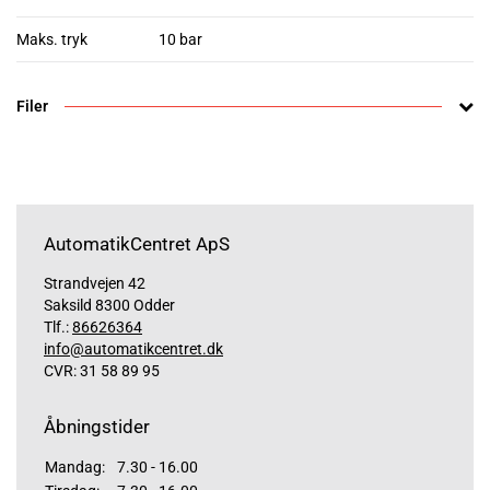
Maks. tryk
10 bar
Filer
AutomatikCentret ApS
Strandvejen 42
Saksild 8300 Odder
Tlf.:
86626364
info@automatikcentret.dk
CVR: 31 58 89 95
Åbningstider
Mandag:
7.30 - 16.00