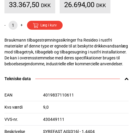
33.367,50
26.694,00
DKK
DKK
-
+
Læg i kurv
Braukmann tilbagestrømningssikringer fra Resideo i rustfri
materialer af denne type er egnede til at beskytte drikkevandsanlæg
mod tilbagetryk, tilbageløb og tilbagesugning i rustfri installationer.
De kan i overensstemmelse med deres specifikationer bruges til
beboelsesejendomme, industrielle eller kommercielle anvendelser.
Tekniske data
EAN
4019837110611
Kvs værdi
9,0
VVS-nr.
430449111
Beskrivelse
SYREFAST AISI316l - 1.4404