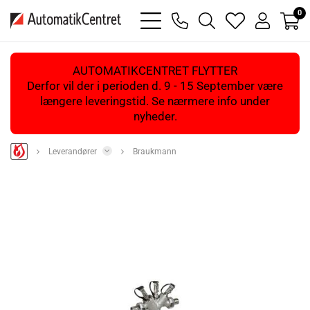
0
bars
phone
magnifying
heart
user
light
light
glass
light
light
light
AUTOMATIKCENTRET FLYTTER
Derfor vil der i perioden d. 9 - 15 September være
længere leveringstid. Se nærmere info under
nyheder.
Leverandører
Braukmann