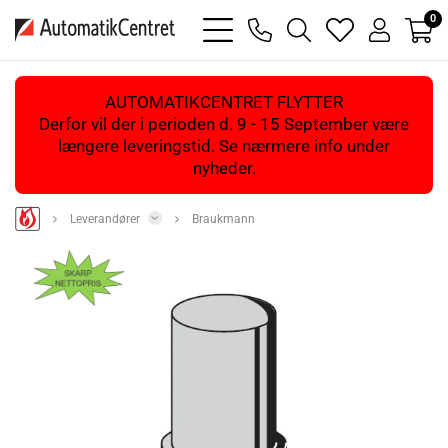
0
bars
phone
magnifying
heart
user
light
light
glass
light
light
light
AUTOMATIKCENTRET FLYTTER
Derfor vil der i perioden d. 9 - 15 September være
længere leveringstid. Se nærmere info under
nyheder.
Leverandører
Braukmann