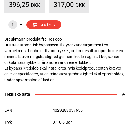
396,25
317,00
DKK
DKK
-
+
Læg i kurv
Braukmann produkt fra Resideo
DU144 automatisk bypassventil styrer vandstrømmen i en
varmekreds i henhold til vandtrykket, og bruges til at opretholde en
minimal strømningshastighed gennem kedlen og til at begrænse
cirkulationstrykket, når andre vandveje er lukket.
Et bypass-kredsløb skal installeres, hvis kedelproducenten kræver
en eller specificerer, at en mindstestrømhastighed skal opretholdes,
under opvarmning af kedlen.
Tekniske data
EAN
4029289057655
Tryk
0,1-0,6 Bar