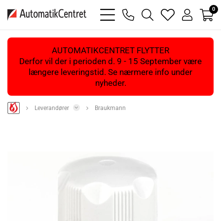
0
bars
phone
magnifying
heart
user
light
light
glass
light
light
light
AUTOMATIKCENTRET FLYTTER
Derfor vil der i perioden d. 9 - 15 September være
længere leveringstid. Se nærmere info under
nyheder.
Leverandører
Braukmann