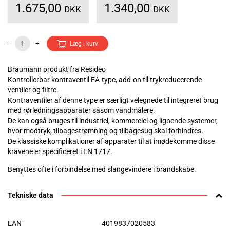
1.675,00
1.340,00
DKK
DKK
-
+
Læg i kurv
Braumann produkt fra Resideo
Kontrollerbar kontraventil EA-type, add-on til trykreducerende
ventiler og filtre.
Kontraventiler af denne type er særligt velegnede til integreret brug
med rørledningsapparater såsom vandmålere.
De kan også bruges til industriel, kommerciel og lignende systemer,
hvor modtryk, tilbagestrømning og tilbagesug skal forhindres.
De klassiske komplikationer af apparater til at imødekomme disse
kravene er specificeret i EN 1717.
Benyttes ofte i forbindelse med slangevindere i brandskabe.
Tekniske data
EAN
4019837020583