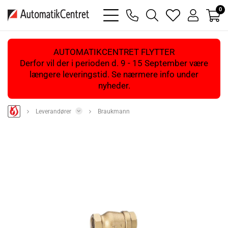
0
bars
phone
magnifying
heart
user
light
light
glass
light
light
light
AUTOMATIKCENTRET FLYTTER
Derfor vil der i perioden d. 9 - 15 September være
længere leveringstid. Se nærmere info under
nyheder.
Leverandører
Braukmann