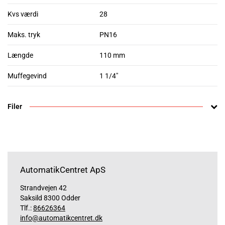
Kvs værdi
28
Maks. tryk
PN16
Længde
110 mm
Muffegevind
1 1/4"
Filer
AutomatikCentret ApS
Strandvejen 42
Saksild 8300 Odder
Tlf.:
86626364
info@automatikcentret.dk