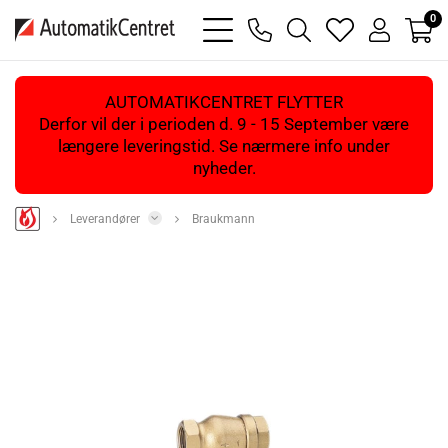
0
bars
phone
magnifying
heart
user
light
light
glass
light
light
light
AUTOMATIKCENTRET FLYTTER
Derfor vil der i perioden d. 9 - 15 September være
længere leveringstid. Se nærmere info under
nyheder.
Leverandører
Braukmann