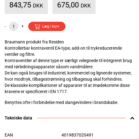
843,75
675,00
DKK
DKK
-
+
Læg i kurv
Braumann produkt fra Resideo
Kontrollerbar kontraventil EA-type, add-on til trykreducerende
ventiler og filtre.
Kontraventiler af denne type er særligt velegnede til integreret brug
med rørledningsapparater såsom vandmålere.
De kan også bruges til industriel, kommerciel og lignende systemer,
hvor modtryk, tilbagestrømning og tilbagesug skal forhindres.
De klassiske komplikationer af apparater til at imødekomme disse
kravene er specificeret i EN 1717.
Benyttes ofte i forbindelse med slangevindere i brandskabe.
Tekniske data
EAN
4019837020491