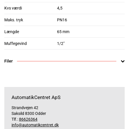
Kvs værdi
4,5
Maks. tryk
PN16
Længde
65 mm
Muffegevind
1/2"
Filer
AutomatikCentret ApS
Strandvejen 42
Saksild 8300 Odder
Tlf.:
86626364
info@automatikcentret.dk