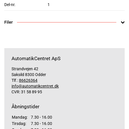
Del-nr.
1
Filer
AutomatikCentret ApS
Strandvejen 42
Saksild 8300 Odder
Tlf.:
86626364
info@automatikcentret.dk
CVR: 31 58 89 95
Åbningstider
Mandag:
7.30 - 16.00
Tirsdag:
7.30 - 16.00