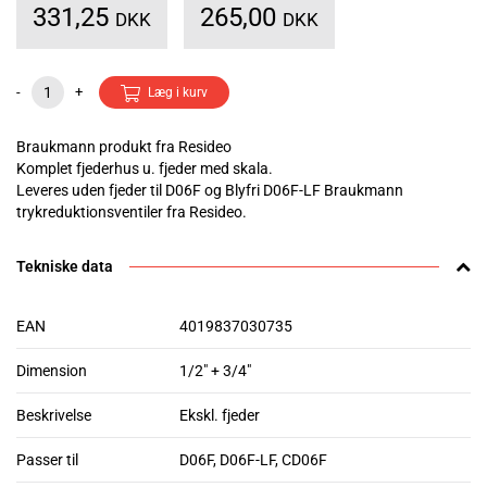
331,25
265,00
DKK
DKK
-
+
Læg i kurv
Braukmann produkt fra Resideo
Komplet fjederhus u. fjeder med skala.
Leveres uden fjeder til D06F og Blyfri D06F-LF Braukmann
trykreduktionsventiler fra Resideo.
Tekniske data
EAN
4019837030735
Dimension
1/2" + 3/4"
Beskrivelse
Ekskl. fjeder
Passer til
D06F, D06F-LF, CD06F