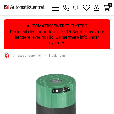
0
bars
phone
magnifying
heart
user
light
light
glass
light
light
light
AUTOMATIKCENTRET FLYTTER
Derfor vil der i perioden d. 9 - 15 September være
længere leveringstid. Se nærmere info under
nyheder.
Leverandører
Braukmann