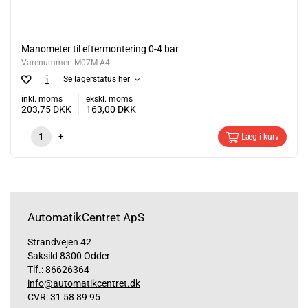
Manometer til eftermontering 0-4 bar
Varenummer:
M07M-A4
Se lagerstatus her
inkl. moms
ekskl. moms
203,75
DKK
163,00
DKK
-
+
Læg i kurv
AutomatikCentret ApS
Strandvejen 42
Saksild 8300 Odder
Tlf.:
86626364
info@automatikcentret.dk
CVR: 31 58 89 95