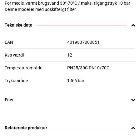
For medie, varmt brugsvand 30°-70°C / maks. tilgangstryk 10 bar
Denne model er med udskifteligt filter.
Tekniske data
EAN
4019837000851
Kvs værdi
12
Temperaturområde
PN25/30C PN10/70C
Trykområde
1,5-6 bar
Filer
Relaterede produkter