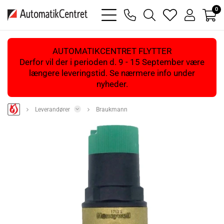
0
bars
phone
magnifying
heart
user
light
light
glass
light
light
light
AUTOMATIKCENTRET FLYTTER
Derfor vil der i perioden d. 9 - 15 September være
længere leveringstid. Se nærmere info under
nyheder.
Leverandører
Braukmann