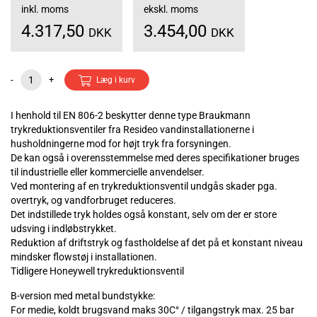
inkl. moms
ekskl. moms
4.317,50
3.454,00
DKK
DKK
-
+
Læg i kurv
I henhold til EN 806-2 beskytter denne type Braukmann
trykreduktionsventiler fra Resideo vandinstallationerne i
husholdningerne mod for højt tryk fra forsyningen.
De kan også i overensstemmelse med deres specifikationer bruges
til industrielle eller kommercielle anvendelser.
Ved montering af en trykreduktionsventil undgås skader pga.
overtryk, og vandforbruget reduceres.
Det indstillede tryk holdes også konstant, selv om der er store
udsving i indløbstrykket.
Reduktion af driftstryk og fastholdelse af det på et konstant niveau
mindsker flowstøj i installationen.
Tidligere Honeywell trykreduktionsventil
B-version med metal bundstykke:
For medie, koldt brugsvand maks 30C° / tilgangstryk max. 25 bar