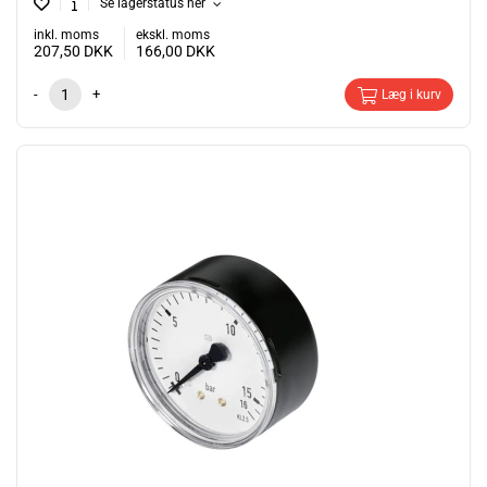
Se lagerstatus her
inkl. moms
ekskl. moms
207,50
DKK
166,00
DKK
-
+
Læg i kurv