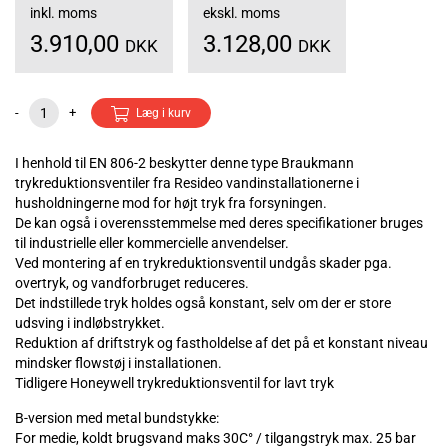
inkl. moms
ekskl. moms
3.910,00
3.128,00
DKK
DKK
-
+
Læg i kurv
I henhold til EN 806-2 beskytter denne type Braukmann
trykreduktionsventiler fra Resideo vandinstallationerne i
husholdningerne mod for højt tryk fra forsyningen.
De kan også i overensstemmelse med deres specifikationer bruges
til industrielle eller kommercielle anvendelser.
Ved montering af en trykreduktionsventil undgås skader pga.
overtryk, og vandforbruget reduceres.
Det indstillede tryk holdes også konstant, selv om der er store
udsving i indløbstrykket.
Reduktion af driftstryk og fastholdelse af det på et konstant niveau
mindsker flowstøj i installationen.
Tidligere Honeywell trykreduktionsventil for lavt tryk
B-version med metal bundstykke:
For medie, koldt brugsvand maks 30C° / tilgangstryk max. 25 bar