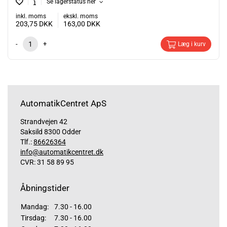
Se lagerstatus her
inkl. moms
ekskl. moms
203,75
DKK
163,00
DKK
-
+
Læg i kurv
AutomatikCentret ApS
Strandvejen 42
Saksild 8300 Odder
Tlf.:
86626364
info@automatikcentret.dk
CVR: 31 58 89 95
Åbningstider
Mandag:
7.30 - 16.00
Tirsdag:
7.30 - 16.00