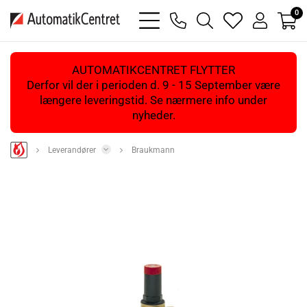
0
bars
phone
magnifying
heart
user
light
light
glass
light
light
light
AUTOMATIKCENTRET FLYTTER
Derfor vil der i perioden d. 9 - 15 September være
længere leveringstid. Se nærmere info under
nyheder.
Leverandører
Braukmann