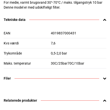
For medie, varmt brugsvand 30°-70°C / maks. tilgangstryk 10 bar
Denne model er med udskifteligt filter.
Tekniske data
EAN
4019837000431
Kvs værdi
7,6
Trykområde
0,5-2,0 bar
Maks. temperatur
30C/25bar70C/10bar
Filer
Relaterede produkter