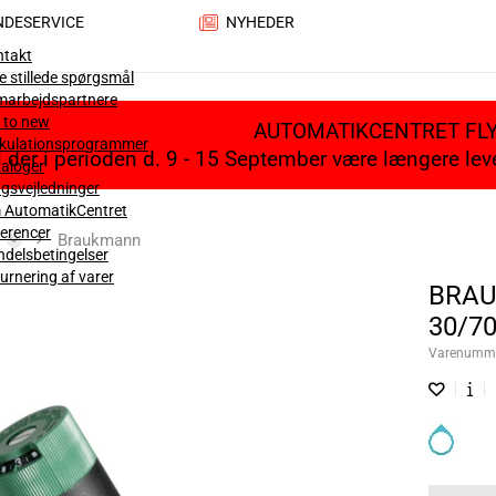
NDESERVICE
NYHEDER
ntakt
e stillede spørgsmål
marbejdspartnere
 to new
AUTOMATIKCENTRET FL
lkulationsprogrammer
il der i perioden d. 9 - 15 September være længere le
aloger
gsvejledninger
 AutomatikCentret
erencer
Braukmann
delsbetingelser
urnering af varer
BRAU
30/7
Varenumm