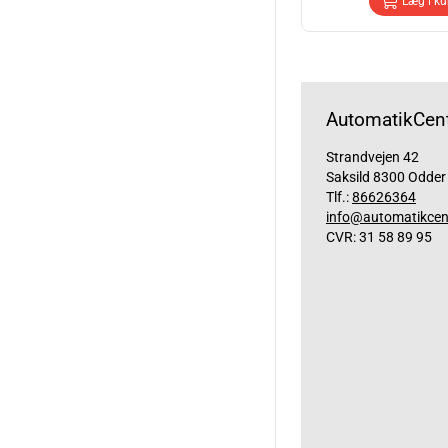
Læg i ku
AutomatikCent
Strandvejen 42
Saksild 8300 Odder
Tlf.:
86626364
info@automatikcen
CVR: 31 58 89 95