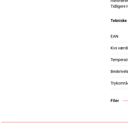
minimerer 
Tidligere
Tekniske
EAN
Kvs værdi
Temperat
Beskrivel
Trykområ
Filer