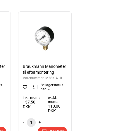
ter
Braukmann Manometer
til eftermontering
Varenummer:
M38K-A10
us
Se lagerstatus
her
inkl. moms
ekskl.
137,50
moms
110,00
DKK
DKK
-
+