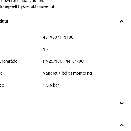
flowstøj i installationen.
 Honeywell trykreduktionsventil
 data
4019837113100
3,7
urområde
PN25/30C. PN10/70C
se
Vandret + lodret montering
de
1,5-6 bar