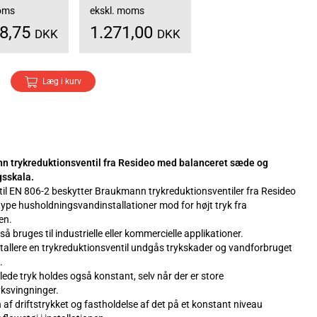
moms
ekskl. moms
88,75
1.271,00
DKK
DKK
Læg i kurv
 trykreduktionsventil fra Resideo med balanceret sæde og
gsskala.
 til EN 806-2 beskytter Braukmann trykreduktionsventiler fra Resideo
type husholdningsvandinstallationer mod for højt tryk fra
en.
å bruges til industrielle eller kommercielle applikationer.
stallere en trykreduktionsventil undgås trykskader og vandforbruget
.
llede tryk holdes også konstant, selv når der er store
yksvingninger.
af driftstrykket og fastholdelse af det på et konstant niveau