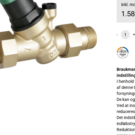
inkl. 
1.5
-
+
Braukmann
indstillin
I henhold
af denne 
forsyning
De kan ogs
Ved at in
reduceres
Det indsti
indløbstr
Reduktion 