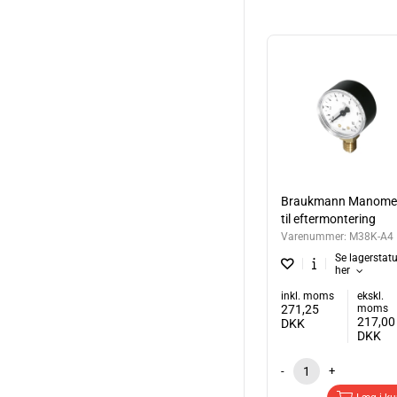
Braukmann Manome
til eftermontering
Varenummer:
M38K-A4
Se lagerstat
her
inkl. moms
ekskl.
271,25
moms
217,00
DKK
DKK
-
+