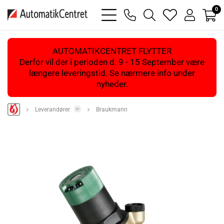
0
bars
phone
magnifying
heart
user
light
light
glass
light
light
light
AUTOMATIKCENTRET FLYTTER
Derfor vil der i perioden d. 9 - 15 September være
længere leveringstid. Se nærmere info under
nyheder.
Leverandører
Braukmann