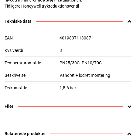
niveau minimerer flowstøj i installationen.
Tidligere Honeywell trykreduktionsventil
Tekniske data
EAN
4019837113087
Kvs værdi
3
Temperaturområde
PN25/30C. PN10/70C
Beskrivelse
Vandret + lodret montering
Trykområde
1,5-6 bar
Filer
Relaterede produkter