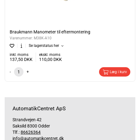
Braukmann Manometer til eftermontering
Varenummer:
M38K-A10
Se lagerstatus her
inkl. moms
ekskl. moms
137,50
DKK
110,00
DKK
-
+
Læg i kurv
AutomatikCentret ApS
Strandvejen 42
Saksild 8300 Odder
Tlf.:
86626364
info@automatikcentret.dk