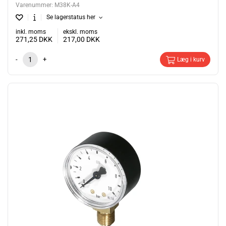
Varenummer:
M38K-A4
Se lagerstatus her
inkl. moms
ekskl. moms
271,25
DKK
217,00
DKK
-
+
Læg i kurv