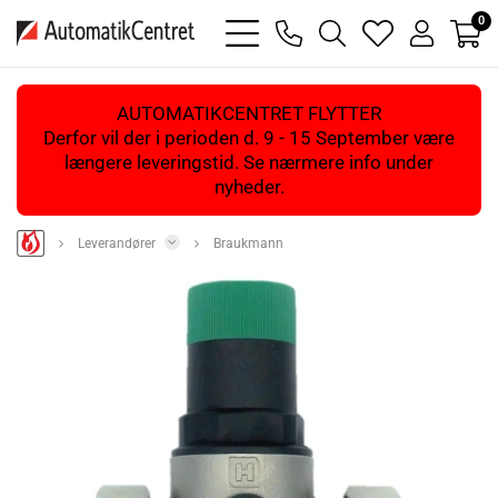
0
bars
phone
magnifying
heart
user
light
light
glass
light
light
light
AUTOMATIKCENTRET FLYTTER
Derfor vil der i perioden d. 9 - 15 September være
længere leveringstid. Se nærmere info under
nyheder.
Leverandører
Braukmann