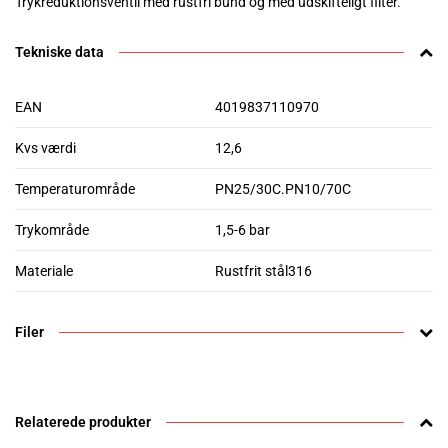
Trykreduktionsventil med rustfri bund og med udskifteligt filter.
Tekniske data
EAN
4019837110970
Kvs værdi
12,6
Temperaturområde
PN25/30C.PN10/70C
Trykområde
1,5-6 bar
Materiale
Rustfrit stål316
Filer
Relaterede produkter