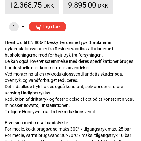
12.368,75
9.895,00
DKK
DKK
-
+
Læg i kurv
I henhold til EN 806-2 beskytter denne type Braukmann
trykreduktionsventiler fra Resideo vandinstallationerne i
husholdningerne mod for højt tryk fra forsyningen.
De kan også i overensstemmelse med deres specifikationer bruges
til industrielle eller kommercielle anvendelser.
Ved montering af en trykreduktionsventil undgås skader pga.
overtryk, og vandforbruget reduceres.
Det indstillede tryk holdes også konstant, selv om der er store
udsving i indløbstrykket.
Reduktion af driftstryk og fastholdelse af det på et konstant niveau
mindsker flowstøj i installationen.
Tidligere Honeywell rustfri trykreduktionsventil.
B-version med metal bundstykke:
For medie, koldt brugsvand maks 30C° / tilgangstryk max. 25 bar
For medie, varmt brugsvand 30°-70°C / maks. tilgangstryk 10 bar