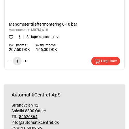
Manometer til eftermontering 0-10 bar
Varenummer:
M07M-A10
Se lagerstatus her
inkl. moms
ekskl. moms
207,50
DKK
166,00
DKK
-
+
Læg i kurv
AutomatikCentret ApS
Strandvejen 42
Saksild 8300 Odder
Tlf.:
86626364
info@automatikcentret.dk
CVR: 31 58 89 95