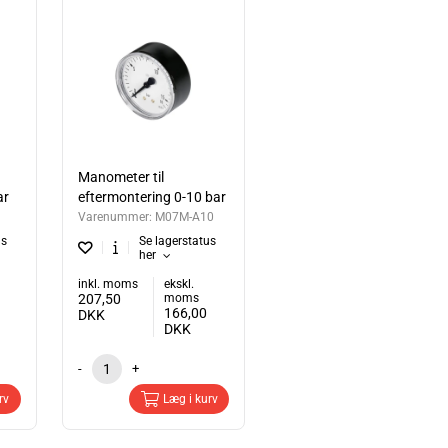
Manometer til
ar
eftermontering 0-10 bar
Varenummer:
M07M-A10
us
Se lagerstatus
her
inkl. moms
ekskl.
207,50
moms
166,00
DKK
DKK
-
+
rv
Læg i kurv