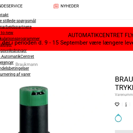
NDESERVICE
NYHEDER
ntakt
e stillede spørgsmål
marbejdspartnere
 to new
AUTOMATIKCENTRET FL
lkulationsprogrammer
il der i perioden d. 9 - 15 September være længere le
aloger
gsvejledninger
 AutomatikCentret
erencer
Braukmann
delsbetingelser
urnering af varer
BRAU
TRYK
Varenumm