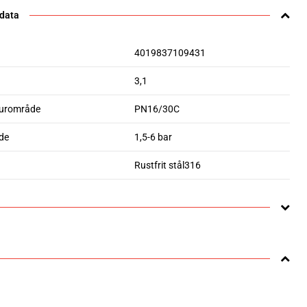
 data
4019837109431
3,1
urområde
PN16/30C
de
1,5-6 bar
Rustfrit stål316