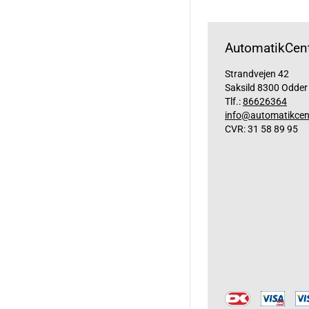
AutomatikCent
Strandvejen 42
Saksild 8300 Odder
Tlf.:
86626364
info@automatikcen
CVR: 31 58 89 95