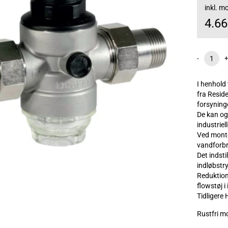
inkl. 
4.6
-
+
I henhold
fra Resid
forsyning
De kan og
industriel
Ved monte
vandforbr
Det indsti
indløbstr
Reduktion
flowstøj i
Tidligere 
Rustfri mo