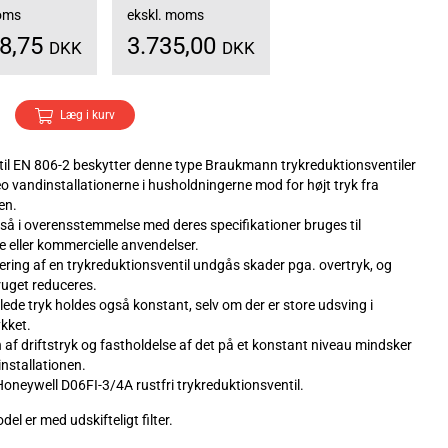
moms
ekskl. moms
68,75
3.735,00
DKK
DKK
Læg i kurv
 til EN 806-2 beskytter denne type Braukmann trykreduktionsventiler
eo vandinstallationerne i husholdningerne mod for højt tryk fra
en.
så i overensstemmelse med deres specifikationer bruges til
le eller kommercielle anvendelser.
ring af en trykreduktionsventil undgås skader pga. overtryk, og
uget reduceres.
llede tryk holdes også konstant, selv om der er store udsving i
ykket.
 af driftstryk og fastholdelse af det på et konstant niveau mindsker
 installationen.
Honeywell D06FI-3/4A rustfri trykreduktionsventil.
del er med udskifteligt filter.