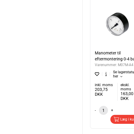
Manometer til
eftermontering 0-4 b
Varenummer:
M07M-A4
Se lagerstat
her
inkl. moms
ekskl.
203,75
moms
163,00
DKK
DKK
-
+
Læg i ku