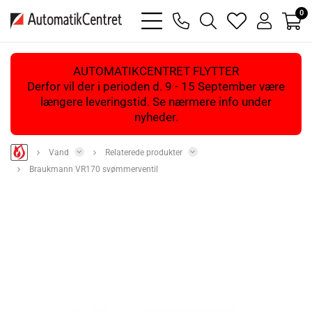
0
bars
phone
magnifying
heart
user
light
light
glass
light
light
light
AUTOMATIKCENTRET FLYTTER
Derfor vil der i perioden d. 9 - 15 September være
længere leveringstid. Se nærmere info under
nyheder.
Vand
Relaterede produkter
Braukmann VR170 svømmerventil