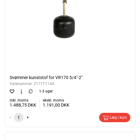
Svømmer kunststof for VR170 5/4"-2"
Varenummer:
Z171T-114A
1-3 uger
inkl. moms
ekskl. moms
1.488,75
DKK
1.191,00
DKK
-
+
Læg i kurv