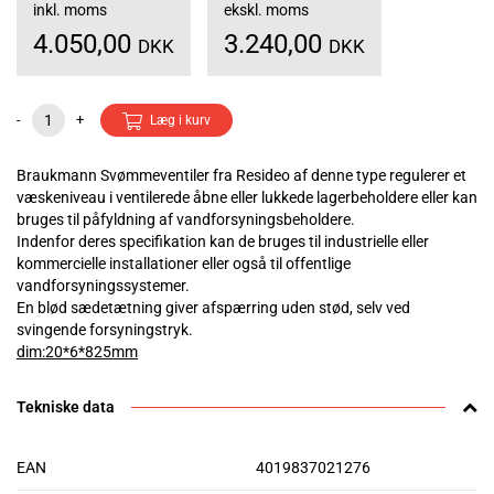
inkl. moms
ekskl. moms
4.050,00
3.240,00
DKK
DKK
-
+
Læg i kurv
Braukmann Svømmeventiler fra Resideo af denne type regulerer et
væskeniveau i ventilerede åbne eller lukkede lagerbeholdere eller kan
bruges til påfyldning af vandforsyningsbeholdere.
Indenfor deres specifikation kan de bruges til industrielle eller
kommercielle installationer eller også til offentlige
vandforsyningssystemer.
En blød sædetætning giver afspærring uden stød, selv ved
svingende forsyningstryk.
dim:20*6*825mm
Tekniske data
EAN
4019837021276