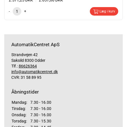
2.571,25
DKK
2.057,00
DKK
-
+
Læg i kurv
AutomatikCentret ApS
Strandvejen 42
Saksild 8300 Odder
Tlf.:
86626364
info@automatikcentret.dk
CVR: 31 58 89 95
Åbningstider
Mandag:
7.30 - 16.00
Tirsdag:
7.30 - 16.00
Onsdag:
7.30 - 16.00
Torsdag:
7.30 - 15.30