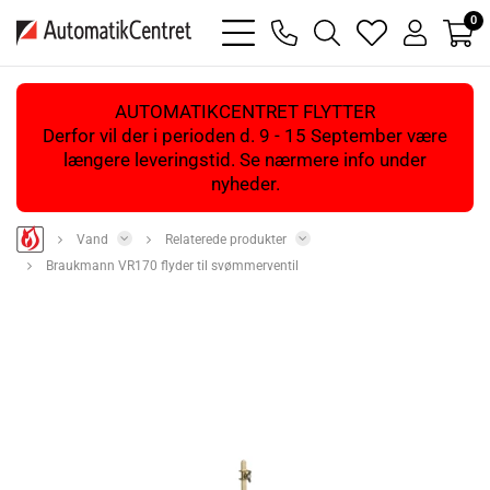
0
bars
phone
magnifying
heart
user
light
light
glass
light
light
light
AUTOMATIKCENTRET FLYTTER
Derfor vil der i perioden d. 9 - 15 September være
længere leveringstid. Se nærmere info under
nyheder.
Vand
Relaterede produkter
Braukmann VR170 flyder til svømmerventil