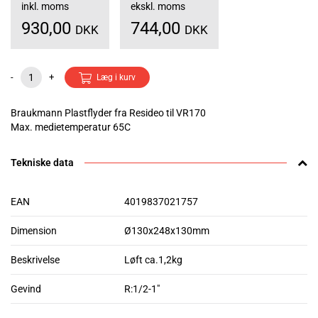
inkl. moms
ekskl. moms
930,00
744,00
DKK
DKK
-
+
Læg i kurv
Braukmann Plastflyder fra Resideo til VR170
Max. medietemperatur 65C
Tekniske data
EAN
4019837021757
Dimension
Ø130x248x130mm
Beskrivelse
Løft ca.1,2kg
Gevind
R:1/2-1"