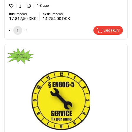
1-3 uger
inkl. moms
ekskl. moms
17.817,50
DKK
14.254,00
DKK
-
+
Læg i kurv