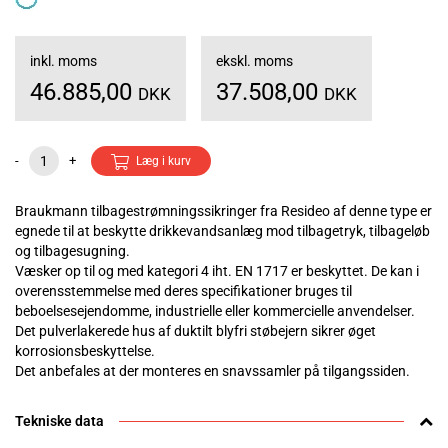
inkl. moms
ekskl. moms
46.885,00
37.508,00
DKK
DKK
-
+
Læg i kurv
Braukmann tilbagestrømningssikringer fra Resideo af denne type er
egnede til at beskytte drikkevandsanlæg mod tilbagetryk, tilbageløb
og tilbagesugning.
Væsker op til og med kategori 4 iht. EN 1717 er beskyttet. De kan i
overensstemmelse med deres specifikationer bruges til
beboelsesejendomme, industrielle eller kommercielle anvendelser.
Det pulverlakerede hus af duktilt blyfri støbejern sikrer øget
korrosionsbeskyttelse.
Det anbefales at der monteres en snavssamler på tilgangssiden.
Tekniske data