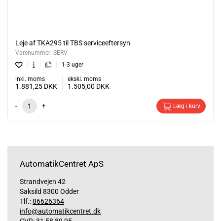
Leje af TKA295 til TBS serviceeftersyn
Varenummer:
SERV
1-3 uger
inkl. moms
ekskl. moms
1.881,25
DKK
1.505,00
DKK
-
+
Læg i kurv
AutomatikCentret ApS
Strandvejen 42
Saksild 8300 Odder
Tlf.:
86626364
info@automatikcentret.dk