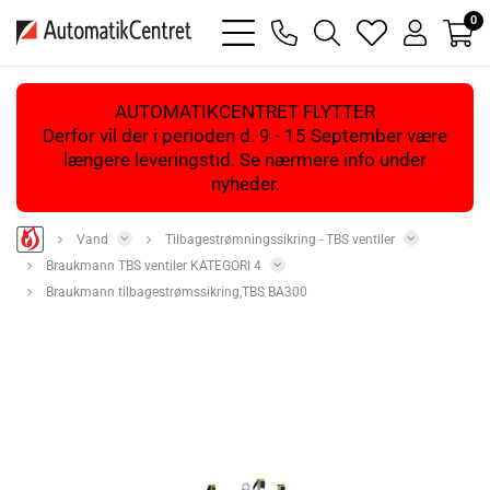
0
bars
phone
magnifying
heart
user
light
light
glass
light
light
light
AUTOMATIKCENTRET FLYTTER
Derfor vil der i perioden d. 9 - 15 September være
længere leveringstid. Se nærmere info under
nyheder.
Vand
Tilbagestrømningssikring - TBS ventiler
Braukmann TBS ventiler KATEGORI 4
Braukmann tilbagestrømssikring,TBS BA300