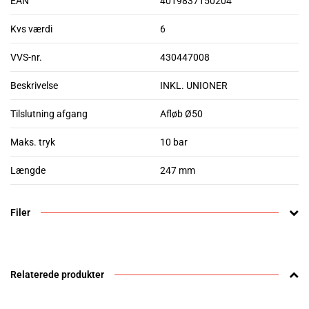
EAN
4019837150204
Kvs værdi
6
VVS-nr.
430447008
Beskrivelse
INKL. UNIONER
Tilslutning afgang
Afløb Ø50
Maks. tryk
10 bar
Længde
247 mm
Filer
Relaterede produkter