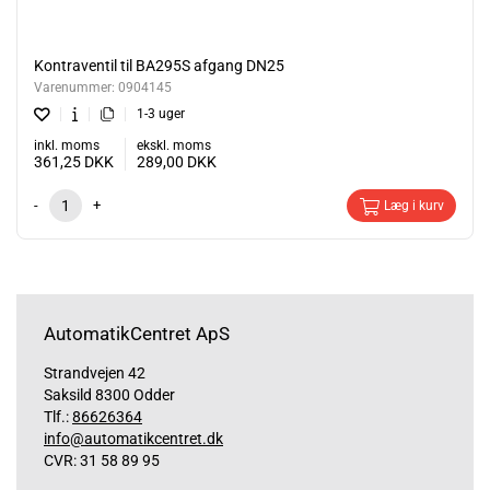
Kontraventil til BA295S afgang DN25
Varenummer:
0904145
1-3 uger
inkl. moms
ekskl. moms
361,25
DKK
289,00
DKK
-
+
Læg i kurv
AutomatikCentret ApS
Strandvejen 42
Saksild 8300 Odder
Tlf.:
86626364
info@automatikcentret.dk
CVR: 31 58 89 95