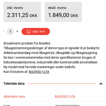
inkl. moms
ekskl. moms
2.311,25
1.849,00
DKK
DKK
-
+
Læg i kurv
Braukmann produkt fra Resideo
Tilbagestrømningssikringer af denne type er egnede til at beskytte
drikkevandsanlæg mod tilbagetryk, tilbageløb og tilbagesugning.
De kan i overensstemmelse med deres specifikationer bruges til
beboelsesejendomme, industrielle eller kommercielle anvendelser.
Ny model med farvede markeringer under ballofix.
Kan Erstattes af:
BA295S-1LFA
Tekniske data
Alternativ vare
BA295S-1LFA