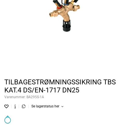
TILBAGESTRØMNINGSSIKRING TBS
KAT.4 DS/EN-1717 DN25
Varenummer:
BA295S-1A
Se lagerstatus her