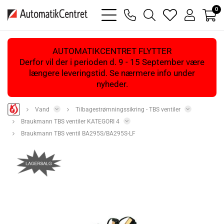
0
bars
phone
magnifying
heart
user
light
light
glass
light
light
light
AUTOMATIKCENTRET FLYTTER
Derfor vil der i perioden d. 9 - 15 September være
længere leveringstid. Se nærmere info under
nyheder.
Vand
Tilbagestrømningssikring - TBS ventiler
Braukmann TBS ventiler KATEGORI 4
Braukmann TBS ventil BA295S/BA295S-LF