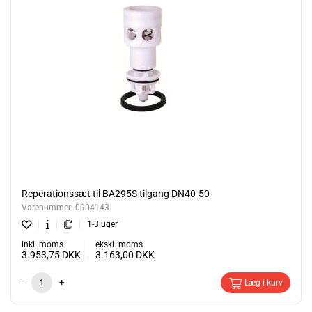
Reperationssæt til BA295S tilgang DN40-50
Varenummer:
0904143
1-3 uger
inkl. moms
ekskl. moms
3.953,75
DKK
3.163,00
DKK
-
+
Læg i kurv