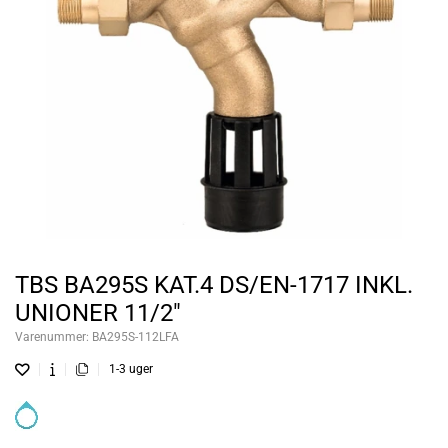
TBS BA295S KAT.4 DS/EN-1717 INKL.
UNIONER 11/2"
Varenummer:
BA295S-112LFA
1-3 uger