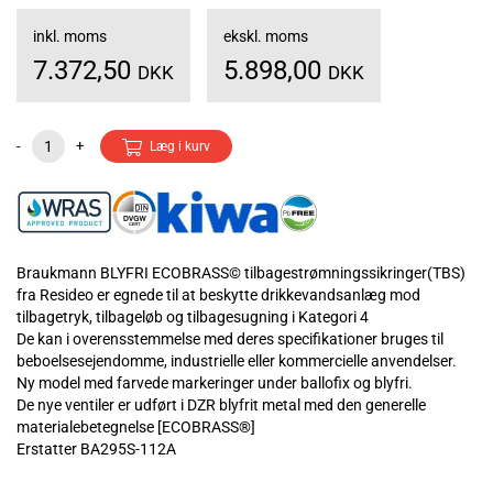
inkl. moms
ekskl. moms
7.372,50
5.898,00
DKK
DKK
-
+
Læg i kurv
Braukmann BLYFRI ECOBRASS© tilbagestrømningssikringer(TBS)
fra Resideo er egnede til at beskytte drikkevandsanlæg mod
tilbagetryk, tilbageløb og tilbagesugning i Kategori 4
De kan i overensstemmelse med deres specifikationer bruges til
beboelsesejendomme, industrielle eller kommercielle anvendelser.
Ny model med farvede markeringer under ballofix og blyfri.
De nye ventiler er udført i DZR blyfrit metal med den generelle
materialebetegnelse [ECOBRASS®]
Erstatter BA295S-112A