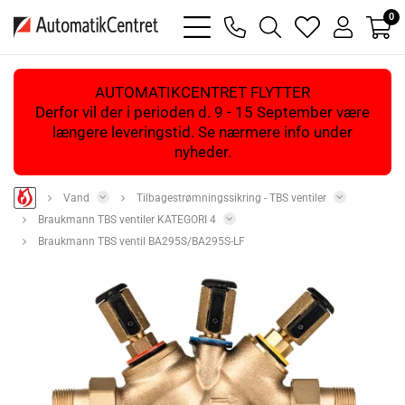
0
bars
phone
magnifying
heart
user
light
light
glass
light
light
light
AUTOMATIKCENTRET FLYTTER
Derfor vil der i perioden d. 9 - 15 September være
længere leveringstid. Se nærmere info under
nyheder.
Vand
Tilbagestrømningssikring - TBS ventiler
Braukmann TBS ventiler KATEGORI 4
Braukmann TBS ventil BA295S/BA295S-LF