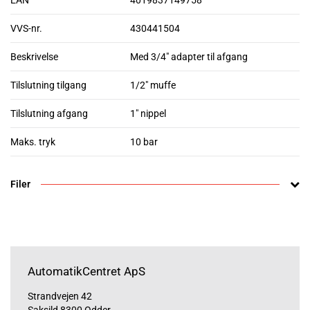
EAN
4019837149758
VVS-nr.
430441504
Beskrivelse
Med 3/4" adapter til afgang
Tilslutning tilgang
1/2" muffe
Tilslutning afgang
1" nippel
Maks. tryk
10 bar
Filer
AutomatikCentret ApS
Strandvejen 42