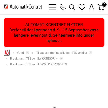
0
bars
phone
magnifying
heart
user
light
light
glass
light
light
light
AUTOMATIKCENTRET FLYTTER
Derfor vil der i perioden d. 9 - 15 September være
længere leveringstid. Se nærmere info under
nyheder.
Vand
Tilbagestrømningssikring - TBS ventiler
Braukmann TBS ventiler KATEGORI 4
Braukmann TBS ventil BA295D / BA295STN