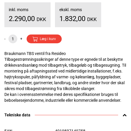
inkl. moms
ekskl. moms
2.290,00
1.832,00
DKK
DKK
-
+
Læg i kurv
Braukmann TBS ventil fra Resideo
Tilbagestrømningssikringer af denne type er egnede til at beskytte
drikkevandsanlæg mod tilbagetryk, tilbageløb og tilbagesugning. Til
montering på aftapningssted ved midlertidige installationer, f.eks.
højtryksspuler, påfyldning af varme- og køleanlæg, byggepladser,
festival pladser, gartnerrier, landbrug, og andre steder hvor der skal
sikres mod tilbagestrømning fra tilkoblede slanger.
De kan i overensstemmelse med deres specifikationer bruges til
beboelsesejendomme, industrielle eller kommercielle anvendelser.
Tekniske data