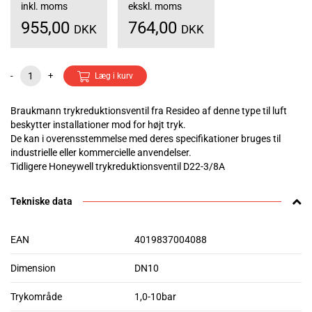
inkl. moms
ekskl. moms
955,00
764,00
DKK
DKK
-
+
Læg i kurv
Braukmann trykreduktionsventil fra Resideo af denne type til luft
beskytter installationer mod for højt tryk.
De kan i overensstemmelse med deres specifikationer bruges til
industrielle eller kommercielle anvendelser.
Tidligere Honeywell trykreduktionsventil D22-3/8A
Tekniske data
EAN
4019837004088
Dimension
DN10
Trykområde
1,0-10bar