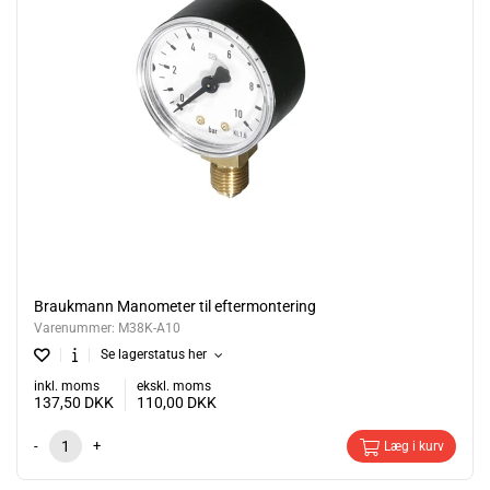
Braukmann Manometer til eftermontering
Varenummer:
M38K-A10
Se lagerstatus her
inkl. moms
ekskl. moms
137,50
DKK
110,00
DKK
-
+
Læg i kurv