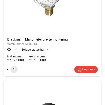
Braukmann Manometer til eftermontering
Varenummer:
M38K-A4
Se lagerstatus her
inkl. moms
ekskl. moms
271,25
DKK
217,00
DKK
-
+
Læg i kurv