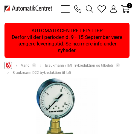
0
bars
phone
magnifying
heart
user
light
light
glass
light
light
light
AUTOMATIKCENTRET FLYTTER
Derfor vil der i perioden d. 9 - 15 September være
længere leveringstid. Se nærmere info under
nyheder.
Vand
Braukmann / IMI Trykreduktion og tilbehør
Braukmann D22 trykreduktion til luft