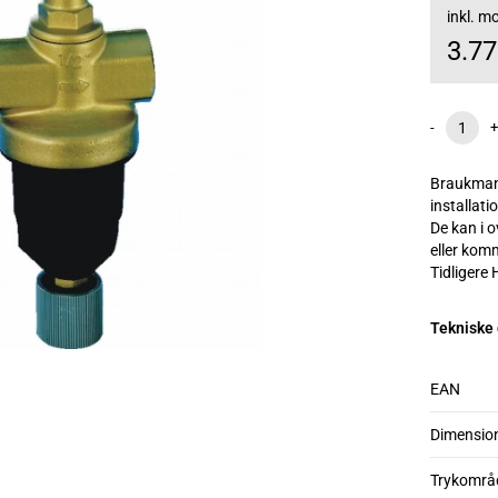
inkl. 
3.7
-
+
Braukmann
installati
De kan i 
eller kom
Tidligere
Tekniske
EAN
Dimensio
Trykområ