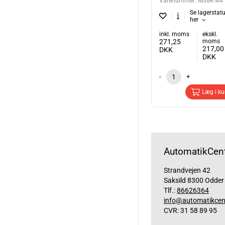
Varenummer:
M38K-A4
Se lagerstat
her
inkl. moms
ekskl.
271,25
moms
217,00
DKK
DKK
-
+
Læg i ku
AutomatikCent
Strandvejen 42
Saksild 8300 Odder
Tlf.:
86626364
info@automatikcen
CVR: 31 58 89 95