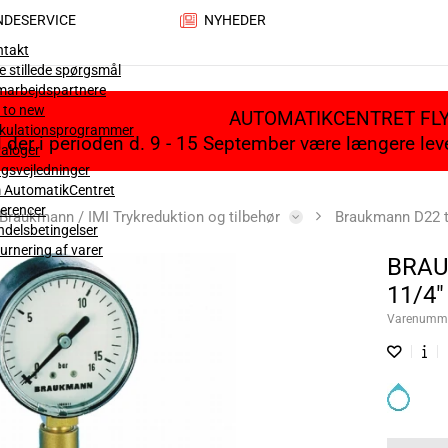
NDESERVICE
NYHEDER
ntakt
e stillede spørgsmål
marbejdspartnere
 to new
AUTOMATIKCENTRET FL
lkulationsprogrammer
il der i perioden d. 9 - 15 September være længere le
aloger
gsvejledninger
 AutomatikCentret
erencer
Braukmann / IMI Trykreduktion og tilbehør
Braukmann D22 tr
delsbetingelser
urnering af varer
BRAU
11/4"
Varenumm