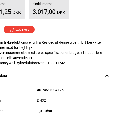
moms
ekskl. moms
71,25
3.017,00
DKK
DKK
Læg i kurv
 trykreduktionsventil fra Resideo af denne type til luft beskytter
oner mod for højt tryk.
overensstemmelse med deres specifikationer bruges til industrielle
mercielle anvendelser.
 Honeywell trykreduktionsventil D22-11/4A
 data
4019837004125
n
DN32
de
1,0-10bar