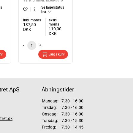
Varenummer:
M38K-A10
us
Se lagerstatus
her
inkl. moms
ekskl.
137,50
moms
110,00
DKK
DKK
-
+
rv
Læg i kurv
ret ApS
Åbningstider
Mandag:
7.30 - 16.00
Tirsdag:
7.30 - 16.00
Onsdag:
7.30 - 16.00
tret.dk
Torsdag:
7.30 - 15.30
Fredag:
7.30 - 14.45