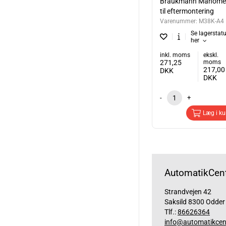
Braukmann Manome
til eftermontering
Varenummer:
M38K-A4
Se lagerstat
her
inkl. moms
ekskl.
271,25
moms
217,00
DKK
DKK
-
+
Læg i ku
AutomatikCent
Strandvejen 42
Saksild 8300 Odder
Tlf.:
86626364
info@automatikcen