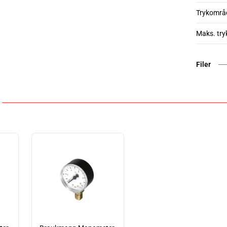
Trykområ
Maks. try
Filer