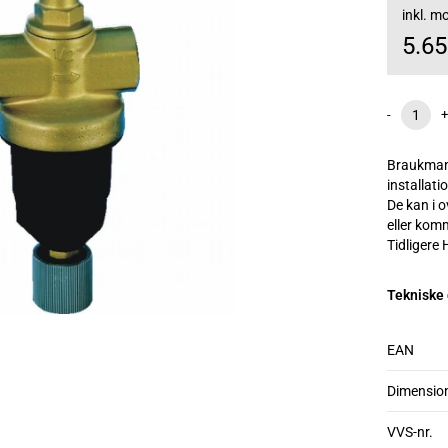
inkl. 
5.6
-
+
Braukmann
installati
De kan i 
eller kom
Tidligere
Tekniske
EAN
Dimensio
VVS-nr.