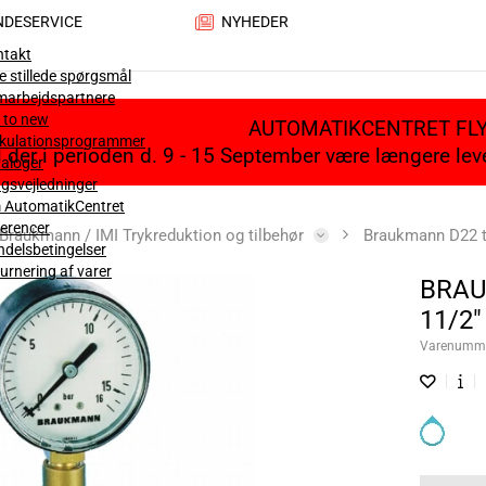
NDESERVICE
NYHEDER
ntakt
e stillede spørgsmål
marbejdspartnere
 to new
AUTOMATIKCENTRET FL
lkulationsprogrammer
il der i perioden d. 9 - 15 September være længere le
aloger
gsvejledninger
 AutomatikCentret
erencer
Braukmann / IMI Trykreduktion og tilbehør
Braukmann D22 tr
delsbetingelser
urnering af varer
BRAU
11/2"
Varenumm