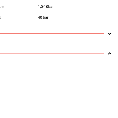
de
1,0-10bar
k
40 bar