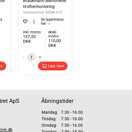
ter
Braukmann Manometer
til eftermontering
Varenummer:
M38K-A10
us
Se lagerstatus
her
inkl. moms
ekskl.
137,50
moms
110,00
DKK
DKK
-
+
rv
Læg i kurv
ret ApS
Åbningstider
Mandag:
7.30 - 16.00
Tirsdag:
7.30 - 16.00
Onsdag:
7.30 - 16.00
tret.dk
Torsdag:
7.30 - 15.30