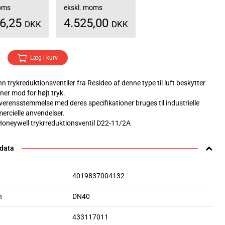
moms
ekskl. moms
56,25
4.525,00
DKK
DKK
Læg i kurv
 trykreduktionsventiler fra Resideo af denne type til luft beskytter
oner mod for højt tryk.
overensstemmelse med deres specifikationer bruges til industrielle
mercielle anvendelser.
 Honeywell trykrreduktionsventil D22-11/2A
 data
4019837004132
n
DN40
433117011