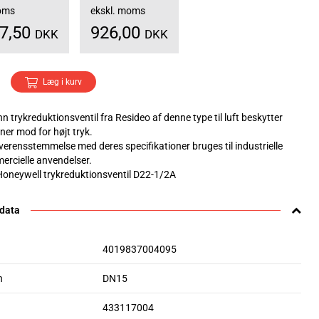
moms
ekskl. moms
57,50
926,00
DKK
DKK
Læg i kurv
 trykreduktionsventil fra Resideo af denne type til luft beskytter
oner mod for højt tryk.
overensstemmelse med deres specifikationer bruges til industrielle
mercielle anvendelser.
 Honeywell trykreduktionsventil D22-1/2A
 data
4019837004095
n
DN15
433117004