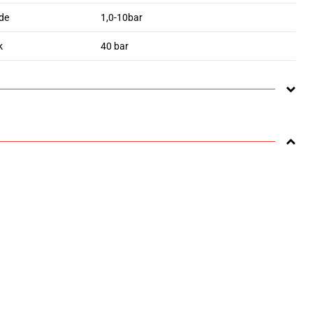
de
1,0-10bar
k
40 bar