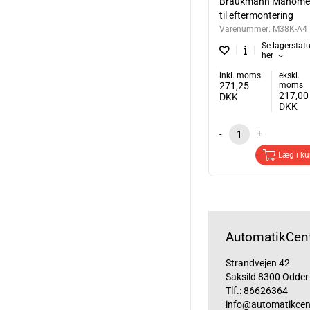
Braukmann Manome
til eftermontering
Varenummer:
M38K-A4
Se lagerstat
her
inkl. moms
ekskl.
271,25
moms
217,00
DKK
DKK
-
+
Læg i ku
AutomatikCent
Strandvejen 42
Saksild 8300 Odder
Tlf.:
86626364
info@automatikcen