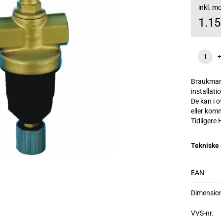
inkl. 
1.1
-
+
Braukmann
installati
De kan i 
eller kom
Tidligere
Tekniske
EAN
Dimensio
VVS-nr.