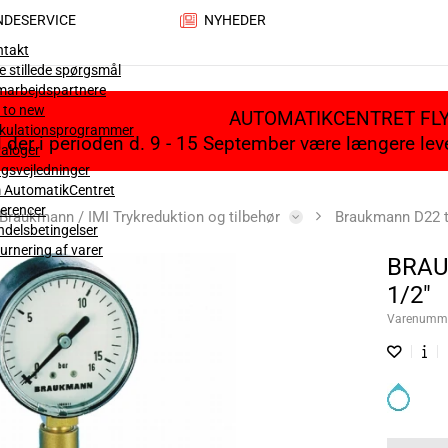
NDESERVICE
NYHEDER
ntakt
e stillede spørgsmål
marbejdspartnere
 to new
AUTOMATIKCENTRET FL
lkulationsprogrammer
il der i perioden d. 9 - 15 September være længere le
aloger
gsvejledninger
 AutomatikCentret
erencer
Braukmann / IMI Trykreduktion og tilbehør
Braukmann D22 tr
delsbetingelser
urnering af varer
BRAU
1/2"
Varenumm