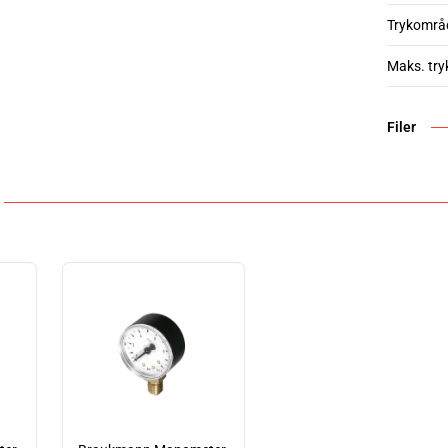
Trykområ
Maks. try
Filer