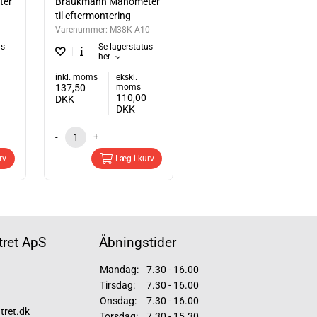
ter
Braukmann Manometer
til eftermontering
Varenummer:
M38K-A10
us
Se lagerstatus
her
inkl. moms
ekskl.
137,50
moms
110,00
DKK
DKK
-
+
rv
Læg i kurv
ret ApS
Åbningstider
Mandag:
7.30 - 16.00
Tirsdag:
7.30 - 16.00
Onsdag:
7.30 - 16.00
tret.dk
Torsdag:
7.30 - 15.30