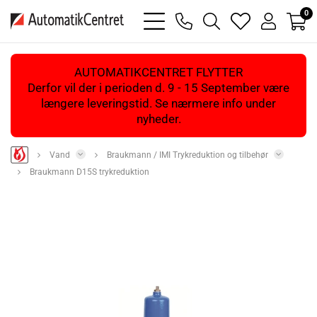
0
bars
phone
magnifying
heart
user
light
light
glass
light
light
light
AUTOMATIKCENTRET FLYTTER
Derfor vil der i perioden d. 9 - 15 September være
længere leveringstid. Se nærmere info under
nyheder.
Vand
Braukmann / IMI Trykreduktion og tilbehør
Braukmann D15S trykreduktion