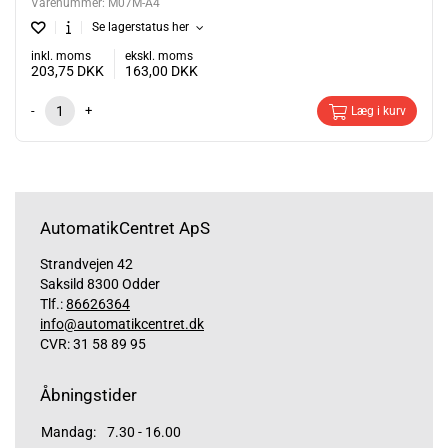
Varenummer:
M07M-A4
Se lagerstatus her
inkl. moms
ekskl. moms
203,75
DKK
163,00
DKK
-
+
Læg i kurv
AutomatikCentret ApS
Strandvejen 42
Saksild 8300 Odder
Tlf.:
86626364
info@automatikcentret.dk
CVR: 31 58 89 95
Åbningstider
Mandag:
7.30 - 16.00