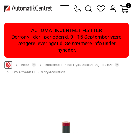
0
bars
phone
magnifying
heart
user
light
light
glass
light
light
light
AUTOMATIKCENTRET FLYTTER
Derfor vil der i perioden d. 9 - 15 September være
længere leveringstid. Se nærmere info under
nyheder.
Vand
Braukmann / IMI Trykreduktion og tilbehør
Braukmann D06FN trykreduktion