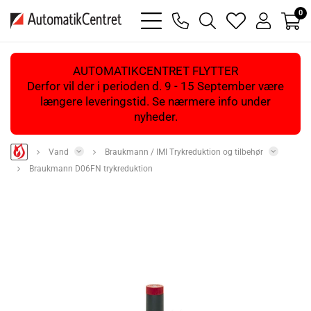
0
bars
phone
magnifying
heart
user
light
light
glass
light
light
light
AUTOMATIKCENTRET FLYTTER
Derfor vil der i perioden d. 9 - 15 September være
længere leveringstid. Se nærmere info under
nyheder.
Vand
Braukmann / IMI Trykreduktion og tilbehør
Braukmann D06FN trykreduktion