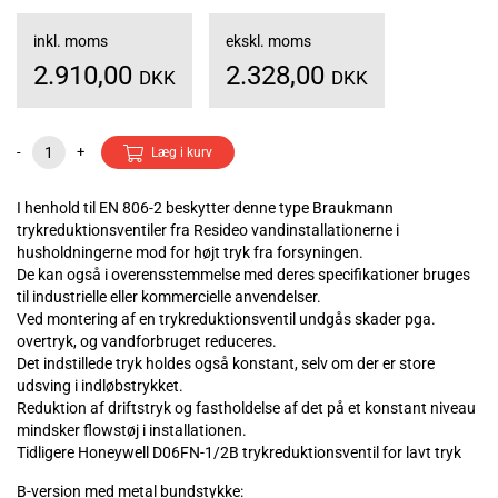
inkl. moms
ekskl. moms
2.910,00
2.328,00
DKK
DKK
-
+
Læg i kurv
I henhold til EN 806-2 beskytter denne type Braukmann
trykreduktionsventiler fra Resideo vandinstallationerne i
husholdningerne mod for højt tryk fra forsyningen.
De kan også i overensstemmelse med deres specifikationer bruges
til industrielle eller kommercielle anvendelser.
Ved montering af en trykreduktionsventil undgås skader pga.
overtryk, og vandforbruget reduceres.
Det indstillede tryk holdes også konstant, selv om der er store
udsving i indløbstrykket.
Reduktion af driftstryk og fastholdelse af det på et konstant niveau
mindsker flowstøj i installationen.
Tidligere Honeywell D06FN-1/2B trykreduktionsventil for lavt tryk
B-version med metal bundstykke: