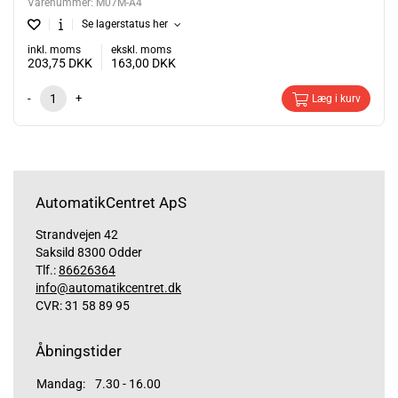
Varenummer:
M07M-A4
Se lagerstatus her
inkl. moms
ekskl. moms
203,75
DKK
163,00
DKK
-
+
Læg i kurv
AutomatikCentret ApS
Strandvejen 42
Saksild 8300 Odder
Tlf.:
86626364
info@automatikcentret.dk
CVR: 31 58 89 95
Åbningstider
Mandag:
7.30 - 16.00