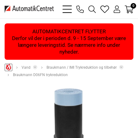
0
bars
phone
magnifying
heart
user
light
light
glass
light
light
light
AUTOMATIKCENTRET FLYTTER
Derfor vil der i perioden d. 9 - 15 September være
længere leveringstid. Se nærmere info under
nyheder.
Vand
Braukmann / IMI Trykreduktion og tilbehør
Braukmann D06FN trykreduktion