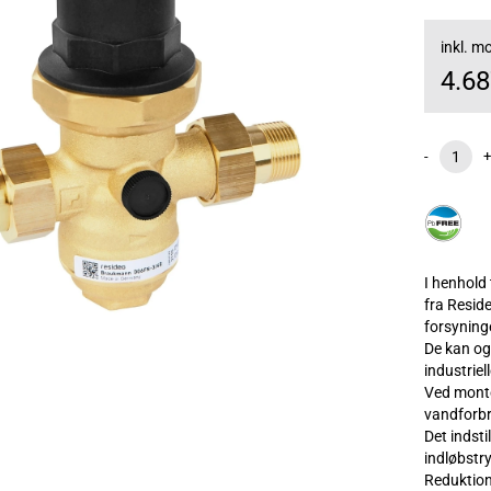
inkl. 
4.6
-
+
I henhold
fra Resid
forsyning
De kan og
industriel
Ved monte
vandforbr
Det indsti
indløbstr
Reduktion