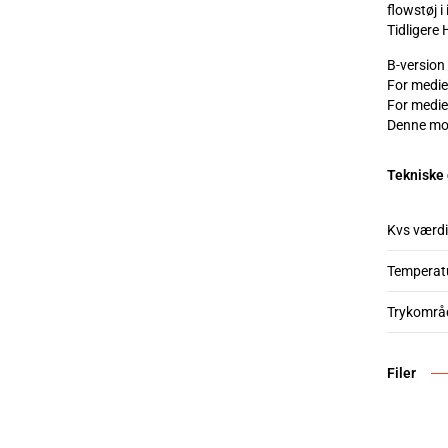
flowstøj i
Tidligere 
B-version
For medie
For medie
Denne mode
Tekniske
Kvs værdi
Temperat
Trykområ
Filer