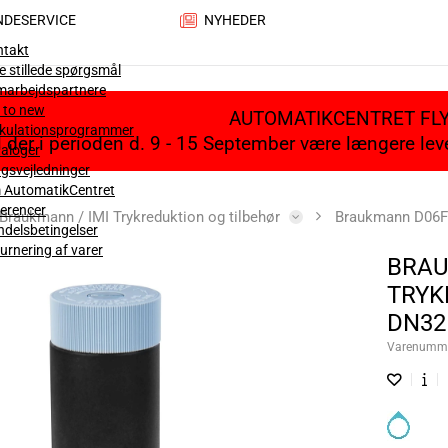
NDESERVICE
NYHEDER
ntakt
e stillede spørgsmål
marbejdspartnere
 to new
AUTOMATIKCENTRET FL
lkulationsprogrammer
il der i perioden d. 9 - 15 September være længere le
aloger
gsvejledninger
 AutomatikCentret
erencer
Braukmann / IMI Trykreduktion og tilbehør
Braukmann D06FN
delsbetingelser
urnering af varer
BRAU
TRYK
DN32
Varenumm