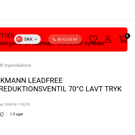
YTTER
0
heart
user
DKK
Kr.
86 62 63 64
veringstid. Se nærmere info under nyheder.
light
light
 trykreduktion
KMANN LEADFREE
REDUKTIONSVENTIL 70°C LAVT TRYK
er:
D06FN-114LFB
1-3 uger