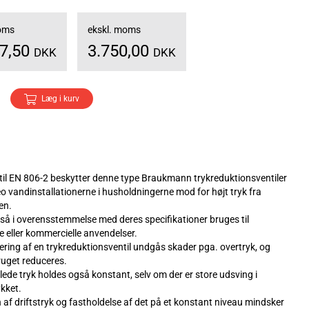
moms
ekskl. moms
87,50
3.750,00
DKK
DKK
Læg i kurv
 til EN 806-2 beskytter denne type Braukmann trykreduktionsventiler
eo vandinstallationerne i husholdningerne mod for højt tryk fra
en.
så i overensstemmelse med deres specifikationer bruges til
le eller kommercielle anvendelser.
ring af en trykreduktionsventil undgås skader pga. overtryk, og
uget reduceres.
llede tryk holdes også konstant, selv om der er store udsving i
ykket.
 af driftstryk og fastholdelse af det på et konstant niveau mindsker