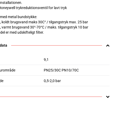
 installationen.
Honeywell trykreduktionsventil for lavt tryk
 med metal bundstykke:
, koldt brugsvand maks 30C° / tilgangstryk max. 25 bar
, varmt brugsvand 30°-70°C / maks. tilgangstryk 10 bar
l er med udskifteligt filter.
 data
9,1
urområde
PN25/30C PN10/70C
de
0,5-2,0 bar