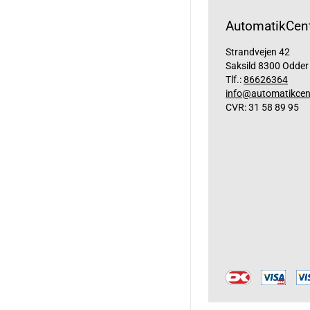
AutomatikCent
Strandvejen 42
Saksild 8300 Odder
Tlf.:
86626364
info@automatikcen
CVR: 31 58 89 95